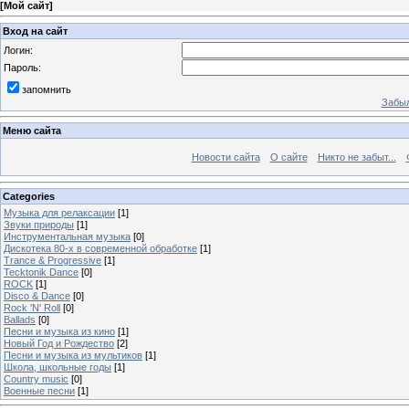
[
Мой сайт
]
Вход на сайт
Логин:
Пароль:
запомнить
Забыл
Меню сайта
Новости сайта
О сайте
Никто не забыт...
Categories
Музыка для релаксации
[1]
Звуки природы
[1]
Инструментальная музыка
[0]
Дискотека 80-х в современной обработке
[1]
Trance & Progressive
[1]
Tecktonik Dance
[0]
ROCK
[1]
Disco & Dance
[0]
Rock 'N' Roll
[0]
Ballads
[0]
Песни и музыка из кино
[1]
Новый Год и Рождество
[2]
Песни и музыка из мультиков
[1]
Школа, школьные годы
[1]
Country music
[0]
Военные песни
[1]