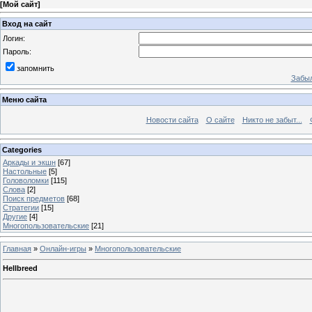
[
Мой сайт
]
Вход на сайт
Логин:
Пароль:
запомнить
Забыл
Меню сайта
Новости сайта
О сайте
Никто не забыт...
Categories
Аркады и экшн
[67]
Настольные
[5]
Головоломки
[115]
Слова
[2]
Поиск предметов
[68]
Стратегии
[15]
Другие
[4]
Многопользовательские
[21]
Главная
»
Онлайн-игры
»
Многопользовательские
Hellbreed