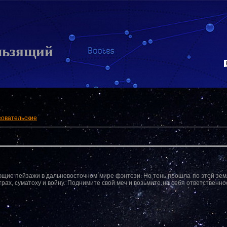
льзящий
зовательские
щие пейзажи в дальневосточном мире фэнтези. Но тень прошла по этой зем
ах, суматоху и войну. Поднимите свой меч и возьмите на себя ответственно