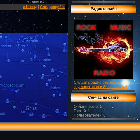
Рейтинг
:
0.0
/
0
« Назад
|
Следующий »
Радио онлайн
Слушать радио бесплатно,
круглосуточно и без рекламы!
Сейчас на сайте
Онлайн всего:
1
Гостей:
1
Пользователей:
0