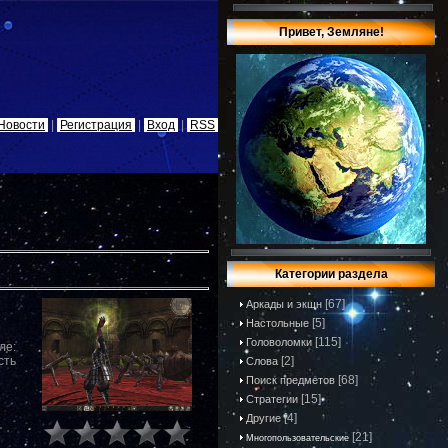
Привет, Земляне!
Новости
|
Регистрация
|
Вход
|
RSS
Категории раздела
[67]
Аркады и экшн
[5]
Настольные
[115]
Головоломки
ле:
[2]
сть
Слова
[68]
Поиск предметов
[15]
Стратегии
[4]
Другие
[21]
Многопользовательские