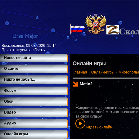
Ско
Воскресенье, 09.08.2026, 15:14
Приветствуем вас
Гость
Новости сайта
Онлайн игры
О сайте
Главная
»
Онлайн-игры
»
Многополь
Никто не забыт...
Metin2
Форум
Обои
Живописные деревни и захватываю
влияние Камней Метина вызвало стр
Видео
за свою судьбу.
Аудио
Играть онлайн
Онлайн игры