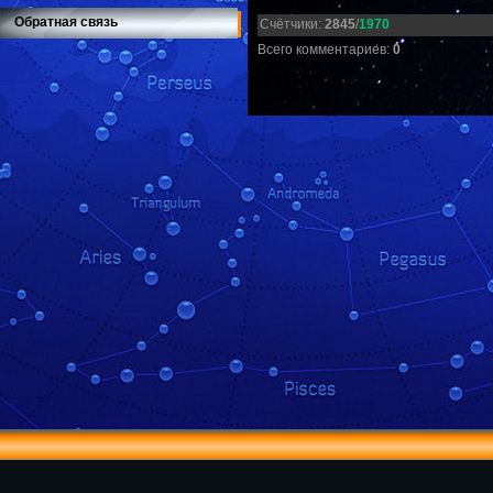
Обратная связь
Счётчики
:
2845
/
1970
Всего комментариев
:
0