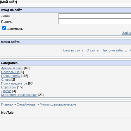
[
Мой сайт
]
Вход на сайт
Логин:
Пароль:
запомнить
Забыл
Меню сайта
Новости сайта
О сайте
Никто не забыт...
Categories
Аркады и экшн
[67]
Настольные
[5]
Головоломки
[115]
Слова
[2]
Поиск предметов
[68]
Стратегии
[15]
Другие
[4]
Многопользовательские
[21]
Главная
»
Онлайн-игры
»
Многопользовательские
NosTale