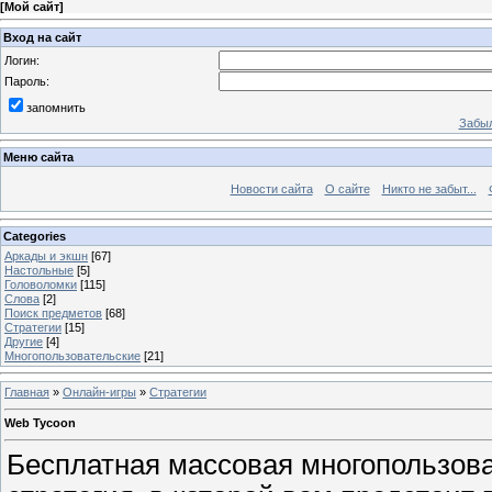
[
Мой сайт
]
Вход на сайт
Логин:
Пароль:
запомнить
Забыл
Меню сайта
Новости сайта
О сайте
Никто не забыт...
Categories
Аркады и экшн
[67]
Настольные
[5]
Головоломки
[115]
Слова
[2]
Поиск предметов
[68]
Стратегии
[15]
Другие
[4]
Многопользовательские
[21]
Главная
»
Онлайн-игры
»
Стратегии
Web Tycoon
Бесплатная массовая многопользов