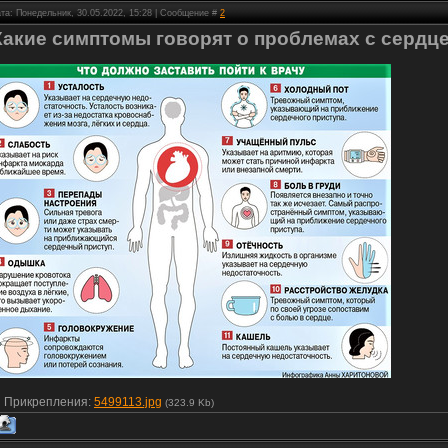
та: Понедельник, 30.05.2022, 15:28 | Сообщение #
2
Какие симптомы говорят о проблемах с сердц
Прикрепления:
5499113.jpg
(323.9 Kb)