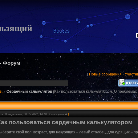
льзящий
- Форум
[
Новые сообщения
·
Участн
е.
»
Сердечный калькулятор
(Как пользоваться калькулятором. О проблемах
та: Понедельник, 30.05.2022, 14:48 | Сообщение #
1
Как пользоваться сердечным калькулятором
ыберите свой пол, возраст, для некурящих – левый столбец, для курящих – п