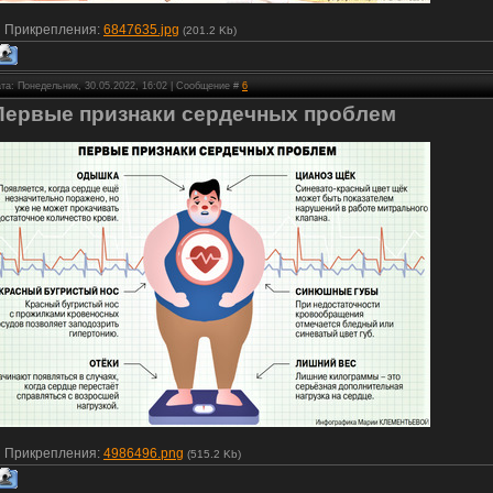
Прикрепления:
6847635.jpg
(201.2 Kb)
та: Понедельник, 30.05.2022, 16:02 | Сообщение #
6
Первые признаки сердечных проблем
Прикрепления:
4986496.png
(515.2 Kb)