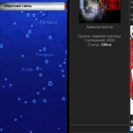
П
Обратная связь
х
Н
в
Администратор
Группа: Администраторы
Сообщений:
4606
Статус:
Offline