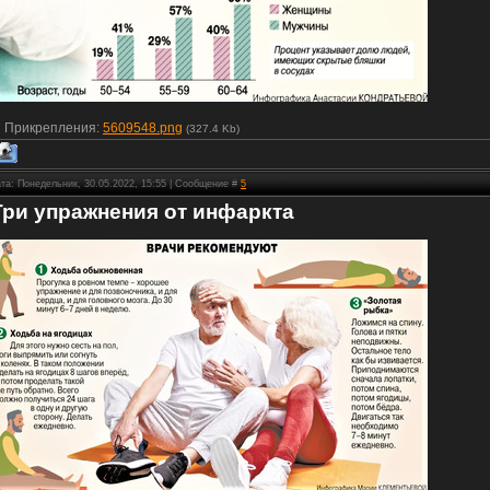
Прикрепления:
5609548.png
(327.4 Kb)
та: Понедельник, 30.05.2022, 15:55 | Сообщение #
5
Три упражнения от инфаркта