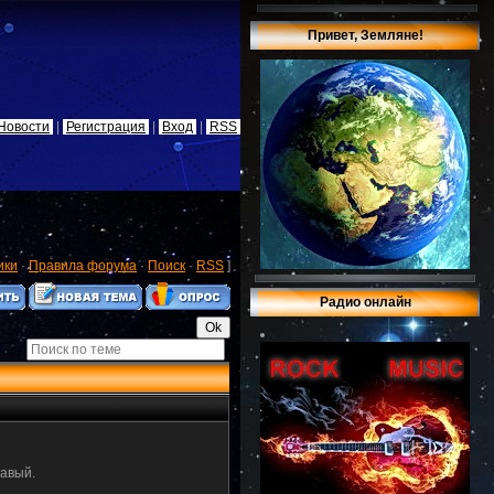
Привет, Земляне!
Новости
|
Регистрация
|
Вход
|
RSS
ики
·
Правила форума
·
Поиск
·
RSS
]
Радио онлайн
равый.