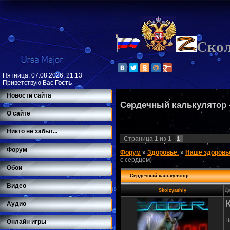
Ско
Пятница, 07.08.2026, 21:13
Приветствую Вас
Гость
Новости сайта
Сердечный калькулятор 
О сайте
Никто не забыт...
Страница
1
из
1
1
Форум
Форум
»
Здоровье.
»
Наше здоровь
с сердцем)
Обои
Сердечный калькулятор
Видео
Skolzyashiy
Да
Аудио
В
Онлайн игры