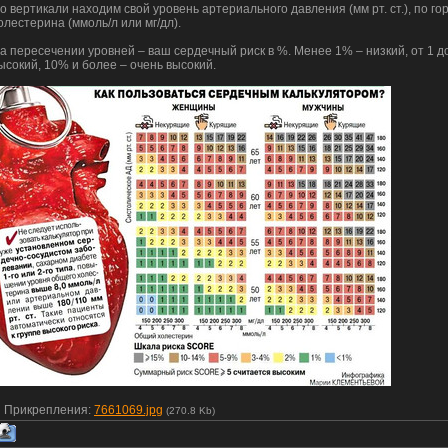
о вертикали находим свой уровень артериального давления (мм рт. ст.), по г
олестерина (ммоль/л или мг/дл).
а пересечении уровней – ваш сердечный риск в %. Менее 1% – низкий, от 1 д
ысокий, 10% и более – очень высокий.
Прикрепления:
7661069.jpg
(270.8 Kb)