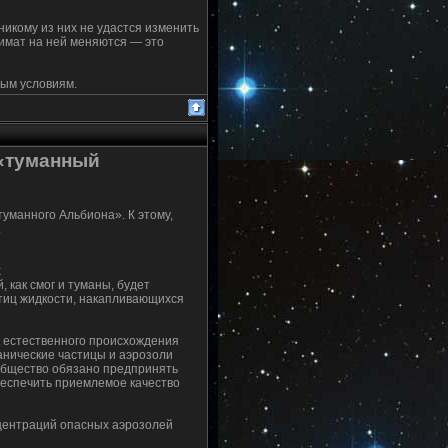
никому из них не удастся изменить
лимат на ней меняются — это
тым условиям.
 «туманный
туманного Альбиона». К этому,
.
х
как смог и туманы, будет
тиц жидкости, накапливающихся
к естественного происхождения
ганические частицы и аэрозоли
ообщество обязано предпринять
еспечить приемлемое качество
нцентраций опасных аэрозолей