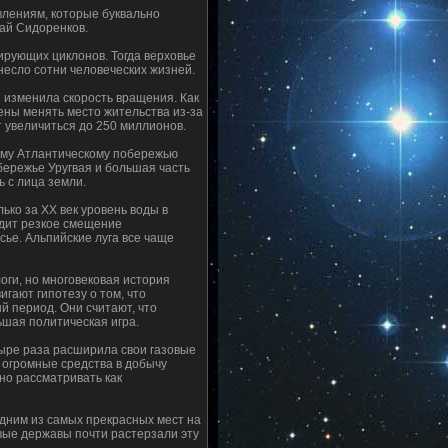
влениям, которые буквально
ай Сидоренков.
ирующих циклонов. Тогда верховье
есло сотни человеческих жизней.
ля изменила скорость вращения. Как
ны менять место жительства из-за
т увеличиться до 250 миллионов.
сему Атлантическому побережью
бережье Уругвая и большая часть
 с лица земли.
ько за XX век уровень воды в
одит резкое смещение
сье. Альпийские луга все чаще
оги, но многовековая история
гают гипотезу о том, что
й период. Они считают, что
ьшая политическая игра.
етыре раза расширила свои газовые
т огромные средства в добычу
но рассматривать как
дним из самых прекрасных мест на
вые державы почти растерзали эту