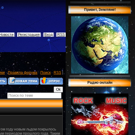
Привет, Земляне!
Новости
|
Регистрация
|
Вход
|
RSS
ики
·
Правила форума
·
Поиск
·
RSS
]
Радио онлайн
этом году новым льдом покрылось
ным периодом прошлого года. Таким