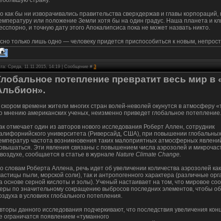
ебольшую страну.
о как бы ни изворачивались правительства сверхдержав и главы корпораций, 
емпературу или положение Земли хотя бы на один градус. Наша планета и к
есспорно, и точную дату этого Апокалипсиса пока не может назвать никто.
сно только лишь одно — человеку придется приспособиться к новым, непрос
та: Среда, 11.11.2015, 14:19 | Сообщение #
3
Глобальное потепление превратит весь мир в
Альбион».
 скором времени жители многих стран волей-неволей окунутся в атмосферу «
о мнению американских ученых, неизменно приведет глобальное потепление
ак отмечает один из авторов нового исследования Роберт Аллен, сотрудник
алифорнийского университета (Риверсайд, США), при повышении глобальны
емператур частота возникновения таких малоприятных атмосферных явлений, 
овышаться. Эти явления связаны с повышением числа аэрозолей и микрочас
 воздухе, сообщается в статье в журнале
Nature Climate Change.
о словам Роберта Аллена, речь идет об увеличении количества аэрозолей ка
частицы пыли, морской соли), так и антропогенного характера (различные ор
а основе серной кислоты и золы). Ученый настаивает на том, что мировое с
еры по значительному сокращению выбросов последних элементов, чтобы об
оздуха в условиях глобального потепления.
вторы данного исследования подчеркивают, что последствия увеличения ко
е ограничатся появлением «туманного