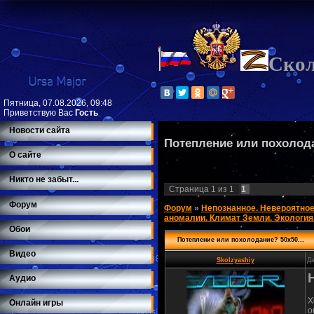
Ско
Пятница, 07.08.2026, 09:48
Приветствую Вас
Гость
Новости сайта
Потепление или похолода
О сайте
Никто не забыт...
Страница
1
из
1
1
Форум
Форум
»
Непознанное. Невероятное
аномалии. Климат Земли. Экология
Обои
Потепление или похолодание? 50х50...
Видео
Skolzyashiy
Да
Аудио
Х
Онлайн игры
о