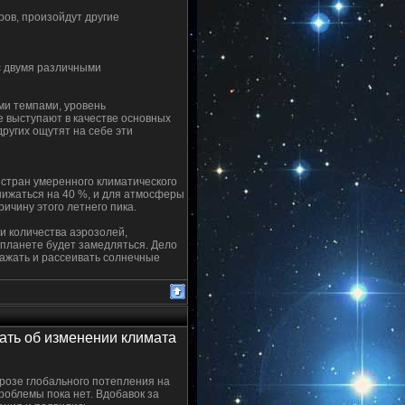
ров, произойдут другие
с двумя различными
ми темпами, уровень
е выступают в качестве основных
ругих ощутят на себе эти
стран умеренного климатического
снижаться на 40 %, и для атмосферы
ичину этого летнего пика.
и количества аэрозолей,
 планете будет замедляться. Дело
ражать и рассеивать солнечные
ать об изменении климата
угрозе глобального потепления на
роблемы пока нет. Вдобавок за