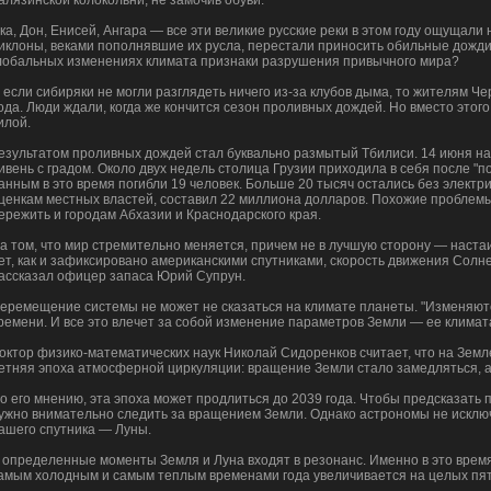
алязинской колокольни, не замочив обуви.
ка, Дон, Енисей, Ангара — все эти великие русские реки в этом году ощущали н
иклоны, веками пополнявшие их русла, перестали приносить обильные дожди. 
лобальных изменениях климата признаки разрушения привычного мира?
 если сибиряки не могли разглядеть ничего из-за клубов дыма, то жителям 
ода. Люди ждали, когда же кончится сезон проливных дождей. Но вместо этог
илой.
езультатом проливных дождей стал буквально размытый Тбилиси. 14 июня на
ивень с градом. Около двух недель столица Грузии приходила в себя после "
анным в это время погибли 19 человек. Больше 20 тысяч остались без электр
ценкам местных властей, составил 22 миллиона долларов. Похожие проблем
ережить и городам Абхазии и Краснодарского края.
а том, что мир стремительно меняется, причем не в лучшую сторону — наста
ет, как и зафиксировано американскими спутниками, скорость движения Солн
ассказал офицер запаса Юрий Супрун.
еремещение системы не может не сказаться на климате планеты. "Изменяютс
ремени. И все это влечет за собой изменение параметров Земли — ее климат
октор физико-математических наук Николай Сидоренков считает, что на Земле
етняя эпоха атмосферной циркуляции: вращение Земли стало замедляться, 
о его мнению, эта эпоха может продлиться до 2039 года. Чтобы предсказать 
ужно внимательно следить за вращением Земли. Однако астрономы не исключ
ашего спутника — Луны.
 определенные моменты Земля и Луна входят в резонанс. Именно в это врем
амым холодным и самым теплым временами года увеличивается на целых пят