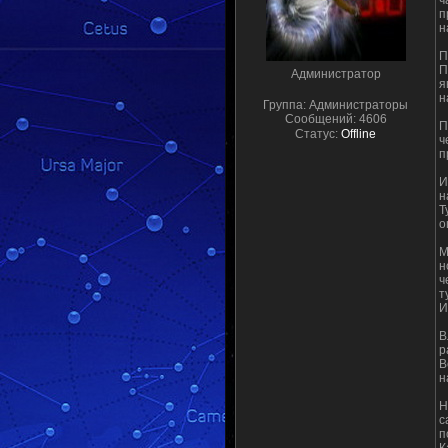
ч
п
н
П
П
Администратор
я
н
Группа: Администраторы
Сообщений:
4606
П
Статус:
Offline
ч
п
И
н
Т
о
М
н
ч
т
И
В
р
В
н
Н
с
п