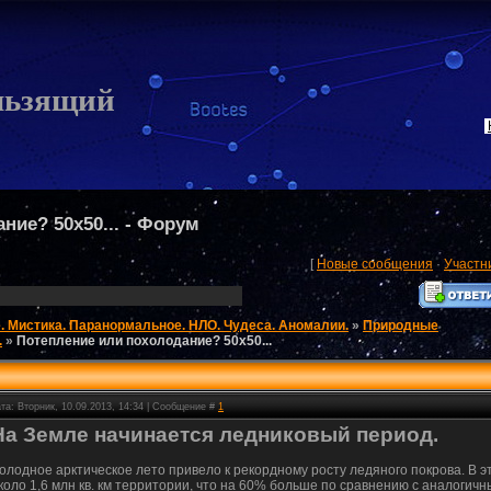
льзящий
ние? 50х50... - Форум
[
Новые сообщения
·
Участн
. Мистика. Паранормальное. НЛО. Чудеса. Аномалии.
»
Природные
.
»
Потепление или похолодание? 50х50...
та: Вторник, 10.09.2013, 14:34 | Сообщение #
1
На Земле начинается ледниковый период.
олодное арктическое лето привело к рекордному росту ледяного покрова. В 
коло 1,6 млн кв. км территории, что на 60% больше по сравнению с аналогич