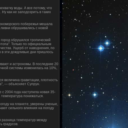
ехватку воды. А все потому, что
Ну как не заподозрить в таких
Черноморского побережья мешала
о ливни обрушивались с новой
 город обрушился тропический
потопа". Только по официальным
ичества. Ущерб от наводнения, по
ы в эти дождливые дни пришлось
ивают и астрономы. В последние 20
ечной системы изменилась на 10%,
я величина гравитации, плотность
а", — объясняет Супрун.
 c 2004 года наступила новая 35-
а температура понижаться.
погоду на планете, уверены ученые,
ают сильного влияния на погоду
я разница температур между
ь градусов.