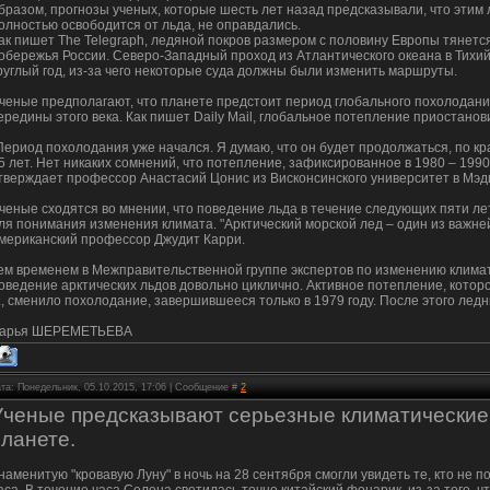
бразом, прогнозы ученых, которые шесть лет назад предсказывали, что этим 
олностью освободится от льда, не оправдались.
ак пишет The Telegraph, ледяной покров размером с половину Европы тянетс
обережья России. Северо-Западный проход из Атлантического океана в Тихи
руглый год, из-за чего некоторые суда должны были изменить маршруты.
ченые предполагают, что планете предстоит период глобального похолодания
ередины этого века. Как пишет Daily Mail, глобальное потепление приостанови
Период похолодания уже начался. Я думаю, что он будет продолжаться, по к
5 лет. Нет никаких сомнений, что потепление, зафиксированное в 1980 – 1990-
тверждает профессор Анастасий Цонис из Висконсинского университет в Мэд
ченые сходятся во мнении, что поведение льда в течение следующих пяти л
ля понимания изменения климата. "Арктический морской лед – один из важне
мериканский профессор Джудит Карри.
ем временем в Межправительственной группе экспертов по изменению клима
оведение арктических льдов довольно циклично. Активное потепление, которо
г., сменило похолодание, завершившееся только в 1979 году. После этого ледн
арья ШЕРЕМЕТЬЕВА
та: Понедельник, 05.10.2015, 17:06 | Сообщение #
2
Ученые предсказывают серьезные климатические
планете.
наменитую "кровавую Луну" в ночь на 28 сентября смогли увидеть те, кто не п