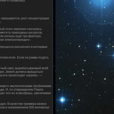
ения и появились
 оказывается, рост концентрации
.
ной этого явления считались
Комитета природных ресурсов,
ыли учтены ещё три фактора:
нии электропередач».
у процесса разъяснил в интервью
тном поле. Если на рамку подать
итный смог, вырабатываемый всей
дее, Земля должна вращаться
ьтате происходит нагрев», —
чревато экологическими проблемами.
ади. И, по утверждению Павла
щает его из атмосферы, увеличивая
едач. В качестве примера можно
ров и напряжением 500 киловольт.