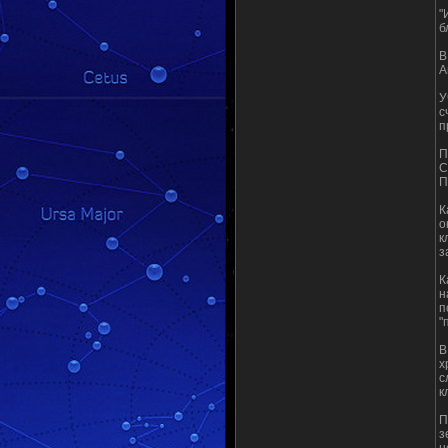
"
б
В
А
У
с
п
П
С
П
К
о
к
з
К
н
п
"
В
х
с
к
П
з