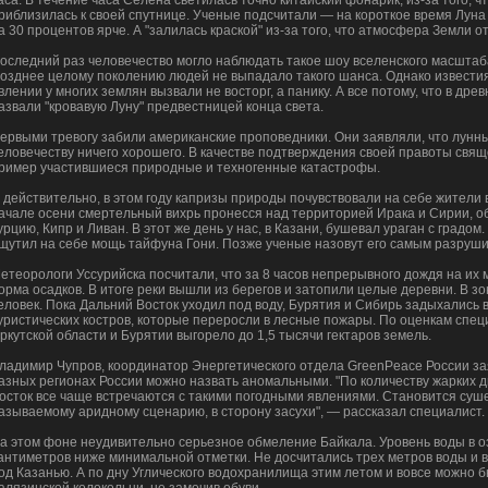
аса. В течение часа Селена светилась точно китайский фонарик, из-за того, 
риблизилась к своей спутнице. Ученые подсчитали — на короткое время Луна
а 30 процентов ярче. А "залилась краской" из-за того, что атмосфера Земли 
оследний раз человечество могло наблюдать такое шоу вселенского масштаба
озднее целому поколению людей не выпадало такого шанса. Однако извести
влении у многих землян вызвали не восторг, а панику. А все потому, что в др
азвали "кровавую Луну" предвестницей конца света.
ервыми тревогу забили американские проповедники. Они заявляли, что лун
еловечеству ничего хорошего. В качестве подтверждения своей правоты свя
ример участившиеся природные и техногенные катастрофы.
 действительно, в этом году капризы природы почувствовали на себе жители 
ачале осени смертельный вихрь пронесся над территорией Ирака и Сирии, о
урцию, Кипр и Ливан. В этот же день у нас, в Казани, бушевал ураган с градом.
щутил на себе мощь тайфуна Гони. Позже ученые назовут его самым разруши
етеорологи Уссурийска посчитали, что за 8 часов непрерывного дождя на их
орма осадков. В итоге реки вышли из берегов и затопили целые деревни. В з
еловек. Пока Дальний Восток уходил под воду, Бурятия и Сибирь задыхались
уристических костров, которые переросли в лесные пожары. По оценкам специ
ркутской области и Бурятии выгорело до 1,5 тысячи гектаров земель.
ладимир Чупров, координатор Энергетического отдела GreenPeace России за
азных регионах России можно назвать аномальными. "По количеству жарких д
осток все чаще встречаются с такими погодными явлениями. Становится суше,
азываемому аридному сценарию, в сторону засухи", — рассказал специалист.
а этом фоне неудивительно серьезное обмеление Байкала. Уровень воды в оз
антиметров ниже минимальной отметки. Не досчитались трех метров воды и
од Казанью. А по дну Углического водохранилища этим летом и вовсе можно 