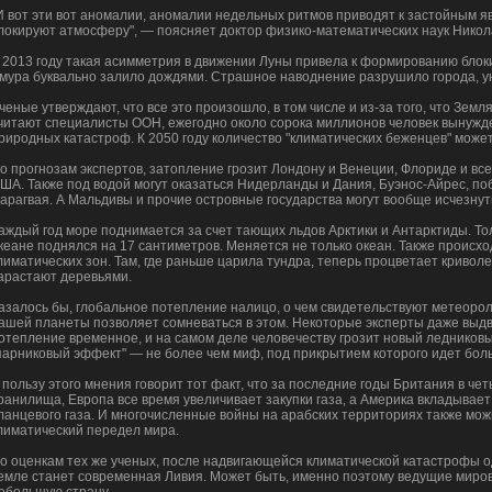
И вот эти вот аномалии, аномалии недельных ритмов приводят к застойным я
локируют атмосферу", — поясняет доктор физико-математических наук Никол
 2013 году такая асимметрия в движении Луны привела к формированию блок
мура буквально залило дождями. Страшное наводнение разрушило города, ун
ченые утверждают, что все это произошло, в том числе и из-за того, что Зем
читают специалисты ООН, ежегодно около сорока миллионов человек вынужде
риродных катастроф. К 2050 году количество "климатических беженцев" може
о прогнозам экспертов, затопление грозит Лондону и Венеции, Флориде и в
ША. Также под водой могут оказаться Нидерланды и Дания, Буэнос-Айрес, по
арагвая. А Мальдивы и прочие островные государства могут вообще исчезнуть
аждый год море поднимается за счет тающих льдов Арктики и Антарктиды. Тол
кеане поднялся на 17 сантиметров. Меняется не только океан. Также происх
лиматических зон. Там, где раньше царила тундра, теперь процветает криволе
арастают деревьями.
азалось бы, глобальное потепление налицо, о чем свидетельствуют метеорол
ашей планеты позволяет сомневаться в этом. Некоторые эксперты даже выдви
отепление временное, и на самом деле человечеству грозит новый ледниковы
парниковый эффект" — не более чем миф, под прикрытием которого идет бол
 пользу этого мнения говорит тот факт, что за последние годы Британия в ч
ранилища, Европа все время увеличивает закупки газа, а Америка вкладывае
ланцевого газа. И многочисленные войны на арабских территориях также мож
лиматический передел мира.
о оценкам тех же ученых, после надвигающейся климатической катастрофы о
емле станет современная Ливия. Может быть, именно поэтому ведущие миро