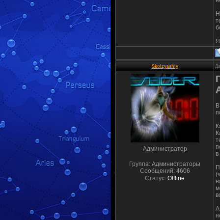
н
Н
т
б
Я
Skolzyashiy
Да
В
п
К
К
т
п
Администратор
в
Группа: Администраторы
П
Сообщений:
4606
(
Статус:
Offline
н
м
в
А
н