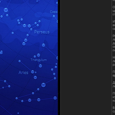
К
О
ц
г
И
в
с
Р
л
д
о
п
Н
л
р
П
в
Д
л
П
н
н
В
с