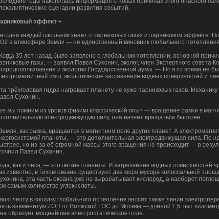
оследние годы накопилась информация о новых причинах этого опасного явл
покалиптические сценарии развития событий.
арниковый эффект +
егодня каждый школьник знает о парниковых газах и парниковом эффекте. Но
О2 в атмосфере Земли — не единственный виновник глобального потепления
Когда 35 лет назад было заявлено о глобальном потеплении, основной причи
арниковые газы, — заявил Павел Сухонин, эколог, член Экспертного совета 
риродопользования и экологии Государственной думы. — Но в то время не б
лектромагнитный смог, экологическое загрязнение водных поверхностей и ли
та трёхголовая гидра нагревает планету не хуже парниковых газов. Механик
авел Сухонин.
се мы помним из уроков физики классический опыт — вращение рамки в магни
ополнительную электродвижущую силу, она начнёт вращаться быстрее.
Земля, как рамка, вращается в магнитном поле других планет. А электромагн
нергосистемой планеты, — это дополнительная электродвижущая сила. По и
ыстрее, но из-за её огромной массы этого вращения не происходит — в резул
точнил Павел Сухонин.
ода, как и леса, — это лёгкие планеты. И загрязнение водных поверхностей 
ак известно, в Тихом океане существуют два моря мусора колоссальной площ
ухонина, эта часть океана уже не вырабатывает кислород, а наоборот погло
ем самым количество углекислоты.
вою лепту в копилку глобального потепления вносят также линии электропер
зять знаменитую ЛЭП от Волжской ГЭС до Москвы — длиной 1,5 тыс. километ
на образует мощнейшее электростатическое поле.