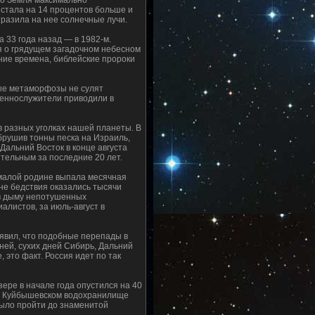
что Земля максимально
 стала на 14 процентов больше и
отразила на нее солнечные лучи.
 33 года назад — в 1982-м.
я о грядущем загадочном небесном
евние времена, библейские пророки
ные метаморфозы не сулят
щеннослужители приводили в
в разных уголках нашей планеты. В
брушив тонны песка на Израиль,
 Дальний Восток в конце августа
тельным за последние 20 лет.
 малой родине выпала месячная
оне бедствия оказались тысячи
 в дыму непотушенных
алистов, за июль-август в
явил, что подобные перепады в
ней, сухих дней Сибирь, Дальний
 это факт. Россия идет по так
ере в начале года опустился на 40
 в Куйбышевском водохранилище
было пройти до знаменитой