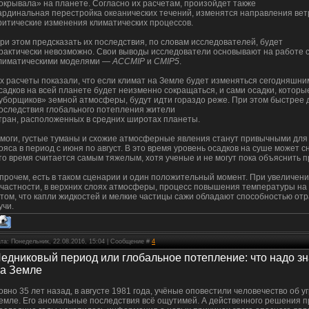
окрывала» на планете. Согласно их расчетам, произойдет также
ардинальная перестройка океанических течений, изменятся направления вет
ритические изменения климатических процессов.
ри этом предсказать их последствия, по словам исследователей, будет
рактически невозможно. Свои выводы исследователи основывают на работе 
лиматическими моделями —
ACCMIP
и
CMIP5
.
х расчеты показали, что если климат на Земле будет изменяться сегодняшни
садков на всей планете будет неизменно сокращаться, и сами осадки, которы
уборщиков» земной атмосферы, будут идти гораздо реже. При этом быстрее д
оследствия глобального потепления жители
тран, расположенных в средних широтах планеты.
моги, густые туманы и схожие атмосферные явления станут привычными для 
ояса в период с июня по август. В это время уровень осадков на суше может 
то время считается самым тяжелым, хотя ученые и не могут пока объяснить пр
прочем, есть в таком сценарии и один положительный момент. При увеличени
 частности, в верхних слоях атмосферы, процесс повышения температуры на
 том, что капли жидкостей и мелкие частицы сажи обладают способностью от
учи.
та: Понедельник, 22.08.2016, 15:04 | Сообщение #
4
едниковый период или глобальное потепление: что надо зн
а Земле
овно 35 лет назад, в августе 1981 года, учёные оповестили человечество об 
емле. Его аномальные последствия всё ощутимей. А действенного решения п