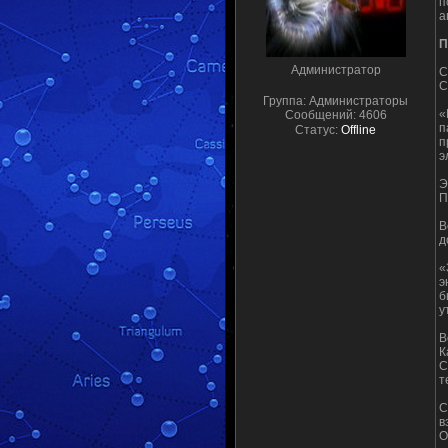
п
а
П
Администратор
С
С
Группа: Администраторы
«
Сообщений:
4606
п
Статус:
Offline
п
э
Э
П
В
д
«
э
б
у
В
К
С
т
С
в
О