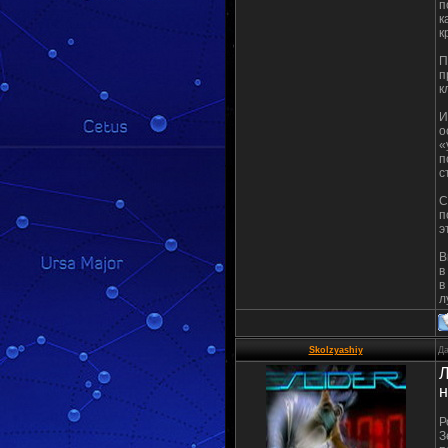
п
к
к
П
п
к
И
о
«
п
с
С
п
э
В
в
в
л
Skolzyashiy
Да
Л
н
Р
З