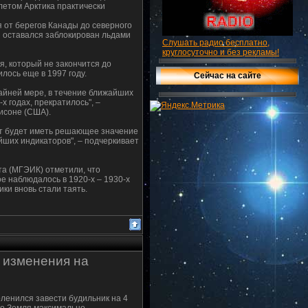
летом Арктика практически
я от берегов Канады до северного
й оставался заблокирован льдами
Слушать радио бесплатно,
круглосуточно и без рекламы!
, который не закончится до
лось еще в 1997 году.
Сейчас на сайте
райней мере, в течение ближайших
х годах, прекратилось", –
исоне (США).
ет будет иметь решающее значение
йших индикаторов", – подчеркивает
та (МГЭИК) отметили, что
е наблюдалось в 1920-х – 1930-х
ики вновь стали таять.
 изменения на
оленился завести будильник на 4