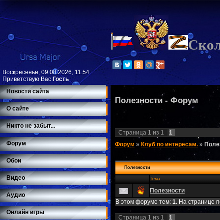
Ско
Воскресенье, 09.08.2026, 11:54
Приветствую Вас
Гость
Новости сайта
Полезности - Форум
О сайте
Никто не забыт...
Страница
1
из
1
1
Форум
Форум
»
Клуб по интересам.
»
Поле
Обои
Полезности
Видео
Тема
Полезности
Аудио
В этом форуме тем:
1
. На странице 
Онлайн игры
Страница
1
из
1
1