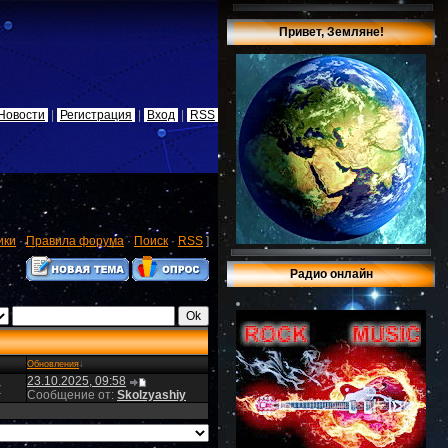
Привет, Земляне!
Новости
|
Регистрация
|
Вход
|
RSS
ики
·
Правила форума
·
Поиск
·
RSS
]
Радио онлайн
Обновления
↓
23.10.2025, 09:58
y
Сообщение от:
Skolzyashiy