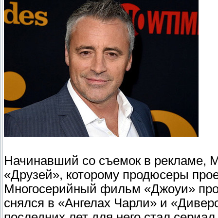
Начинавший со съемок в рекламе, М
«Друзей», которому продюсеры прое
Многосерийный фильм «Джоуи» прос
снялся в «Ангелах Чарли» и «Диве
последних лет для него стал сериал