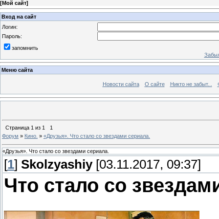
[
Мой сайт
]
Вход на сайт
Логин:
Пароль:
запомнить
Забыл
Меню сайта
Новости сайта
О сайте
Никто не забыт...
Страница
1
из
1
1
Форум
»
Кино.
»
«Друзья». Что стало со звездами сериала.
«Друзья». Что стало со звездами сериала.
[
1
]
Skolzyashiy
[03.11.2017, 09:37]
Что стало со звездам