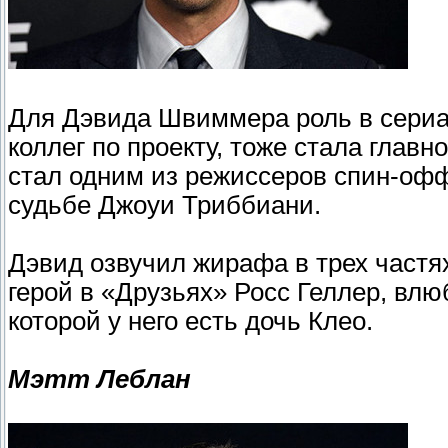
Для Дэвида Швиммера роль в сериал
коллег по проекту, тоже стала глав
стал одним из режиссеров спин-оф
судьбе Джоуи Триббиани.
Дэвид озвучил жирафа в трех частя
герой в «Друзьях» Росс Геллер, влю
которой у него есть дочь Клео.
Мэтт Леблан