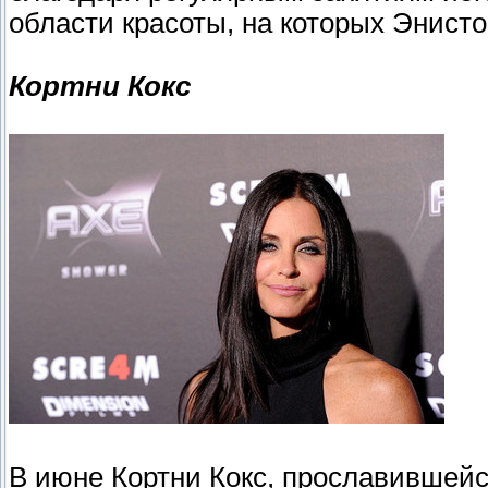
области красоты, на которых Энисто
Кортни Кокс
В июне Кортни Кокс, прославившейс