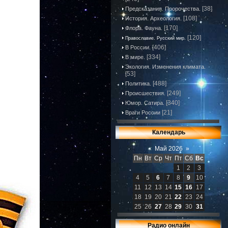
[38]
Предсказания. Пророчества.
[108]
История. Археология.
[170]
Флора. Фауна.
[120]
Православие. Русский мир.
[406]
В России.
[334]
В мире.
Экология. Изменения климата.
[53]
[488]
Политика.
[249]
Происшествия.
[340]
Юмор. Сатира.
[21]
Враги России
Календарь
«
Май 2026
»
Пн
Вт
Ср
Чт
Пт
Сб
Вс
1
2
3
4
5
6
7
8
9
10
11
12
13
14
15
16
17
18
19
20
21
22
23
24
25
26
27
28
29
30
31
Радио онлайн