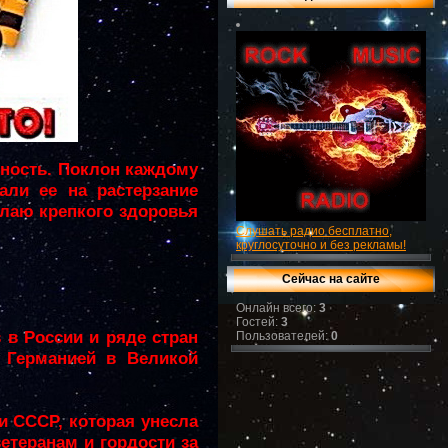
ность. Поклон каждому
али ее на растерзание
елаю крепкого здоровья
Слушать радио бесплатно,
круглосуточно и без рекламы!
Сейчас на сайте
Онлайн всего:
3
Гостей:
3
в России и ряде стран
Пользователей:
0
 Германией в Великой
и СССР, которая унесла
етеранам и гордости за