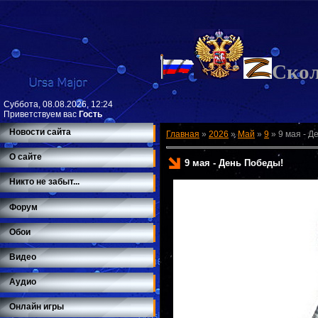
Ско
Суббота, 08.08.2026, 12:24
Приветствуем вас
Гость
Новости сайта
Главная
»
2026
»
Май
»
9
»
9 мая - Д
О сайте
9 мая - День Победы!
Никто не забыт...
Форум
Обои
Видео
Аудио
Онлайн игры