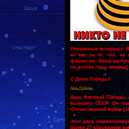
Уважаемые ветераны! В
из вас за то, что, не
фашистам. Ваша заслуга
на долгие годы вперед!
С Днем Победы!
День Победы.
День Великой Победы —
бывшего СССР. Он пос
Отечественной войне (19
Этот день символизиру
более 27 миллионов жиз