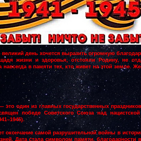
 великий день хочется выразить огромную благодар
 щадя жизни и здоровья, отстояли Родину, не отд
 навсегда в памяти тех, кто живет на этой земле. Ж
 это один из главных государственных праздников 
вящен победе Советского Союза над нацистской
41–1945).
ет окончание самой разрушительной войны в истори
ней. Дата стала символом памяти, благодарности в