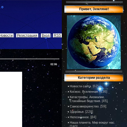
Привет, Земляне!
Новости
|
Регистрация
|
Вход
|
RSS
02:06
Категории раздела
[62]
Новости сайта.
[136]
Космос. Вселенная.
Катастрофы. Аномалии.
[45]
Стихийные бедствия.
[59]
Самосовершенство.
[228]
Здоровье.
[84]
Непознанное.
Наша планета. Мир вокруг нас.
[240]