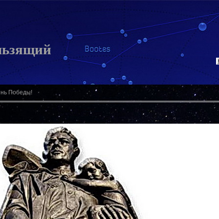
льзящий
ень Победы!