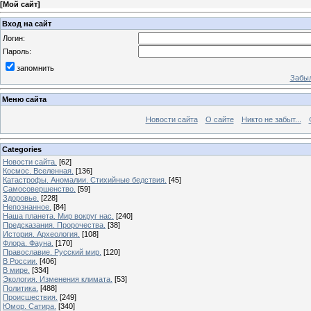
[
Мой сайт
]
Вход на сайт
Логин:
Пароль:
запомнить
Забыл
Меню сайта
Новости сайта
О сайте
Никто не забыт...
Categories
Новости сайта.
[62]
Космос. Вселенная.
[136]
Катастрофы. Аномалии. Стихийные бедствия.
[45]
Самосовершенство.
[59]
Здоровье.
[228]
Непознанное.
[84]
Наша планета. Мир вокруг нас.
[240]
Предсказания. Пророчества.
[38]
История. Археология.
[108]
Флора. Фауна.
[170]
Православие. Русский мир.
[120]
В России.
[406]
В мире.
[334]
Экология. Изменения климата.
[53]
Политика.
[488]
Происшествия.
[249]
Юмор. Сатира.
[340]