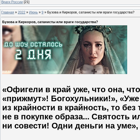
Враги России
[21]
Главная
»
2022
»
Июнь
»
9
»
Бузова и Киркоров, сатанисты или враги государства?
Бузова и Киркоров, сатанисты или враги государства?
«Офигели в край уже, что она, чт
«прижмут»! Богохульники!», «Уже 
из крайности в крайность, то без 
не в покупке образа... Святость и
ни совести! Одни деньги на уме»,