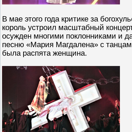
В мае этого года критике за богохул
король устроил масштабный концерт 
осужден многими поклонниками и да
песню «Мария Магдалена» с танцами
была распята женщина.