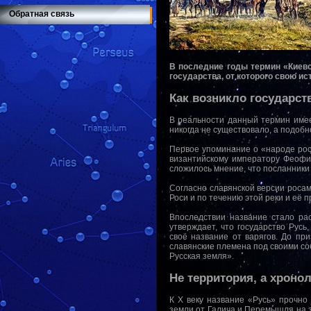
Обратная связь
В последние годы термин «Киевс
государства, от которого свою и
Как возникло государст
В реальности данный термин имеет
никогда не существовало, а подоб
Первое упоминание о «народе рос
византийскому императору Феофи
сложилось мнение, что посланник
Согласно славянской версии росам
Роси и по течению этой реки и её п
Впоследствии название стало ра
утверждает, что государство Русь
своё название от варягов. До при
славянские племена под своими соб
Русская земля».
Не территория, а хроно
К X веку название «Русь» прочно
земли от Галича и Перемышля на за