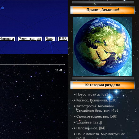
Привет, Земляне!
Новости
|
Регистрация
|
Вход
|
RSS
18:41
Категории раздела
[62]
Новости сайта.
[136]
Космос. Вселенная.
Катастрофы. Аномалии.
[45]
Стихийные бедствия.
[59]
Самосовершенство.
[228]
Здоровье.
[84]
Непознанное.
Наша планета. Мир вокруг нас.
[240]