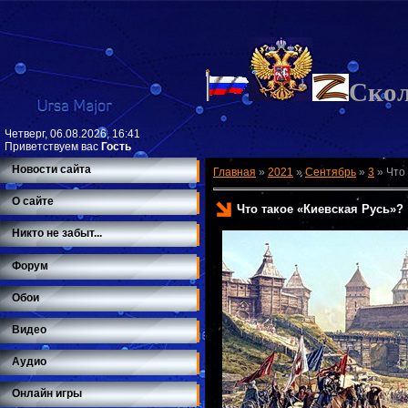
Ско
Четверг, 06.08.2026, 16:41
Приветствуем вас
Гость
Новости сайта
Главная
»
2021
»
Сентябрь
»
3
»
Что
О сайте
Что такое «Киевская Русь»?
Никто не забыт...
Форум
Обои
Видео
Аудио
Онлайн игры