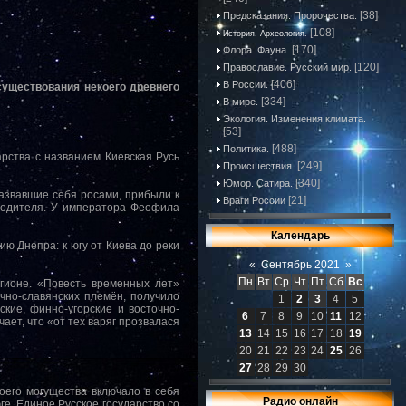
[38]
Предсказания. Пророчества.
[108]
История. Археология.
[170]
Флора. Фауна.
[120]
Православие. Русский мир.
[406]
В России.
существования некоего древнего
[334]
В мире.
Экология. Изменения климата.
[53]
[488]
Политика.
арства с названием Киевская Русь
[249]
Происшествия.
[340]
Юмор. Сатира.
азвавшие себя росами, прибыли к
[21]
Враги России
водителя. У императора Феофила
Календарь
ю Днепра: к югу от Киева до реки
«
Сентябрь 2021
»
Пн
Вт
Ср
Чт
Пт
Сб
Вс
гионе. «Повесть временных лет»
очно-славянских племён, получило
1
2
3
4
5
ские, финно-угорские и восточно-
6
7
8
9
10
11
12
ает, что «от тех варяг прозвалася
13
14
15
16
17
18
19
20
21
22
23
24
25
26
27
28
29
30
оего могущества включало в себя
Радио онлайн
ге. Единое Русское государство со