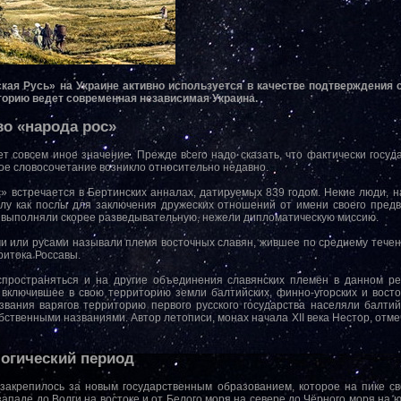
кая Русь» на Украине активно используется в качестве подтверждения 
сторию ведет современная независимая Украина.
во «народа рос»
 совсем иное значение. Прежде всего надо сказать, что фактически госуд
ное словосочетание возникло относительно недавно.
» встречается в Бертинских анналах, датируемых 839 годом. Некие люди, н
лу как послы для заключения дружеских отношений от имени своего пред
и выполняли скорее разведывательную, нежели дипломатическую миссию.
и или русами называли племя восточных славян, жившее по среднему течени
ритока Россавы.
спространяться и на другие объединения славянских племён в данном ре
, включившее в свою территорию земли балтийских, финно-угорских и вост
звания варягов территорию первого русского государства населяли балтий
ственными названиями. Автор летописи, монах начала XII века Нестор, отмеч
логический период
 закрепилось за новым государственным образованием, которое на пике св
паде до Волги на востоке и от Белого моря на севере до Чёрного моря на ю