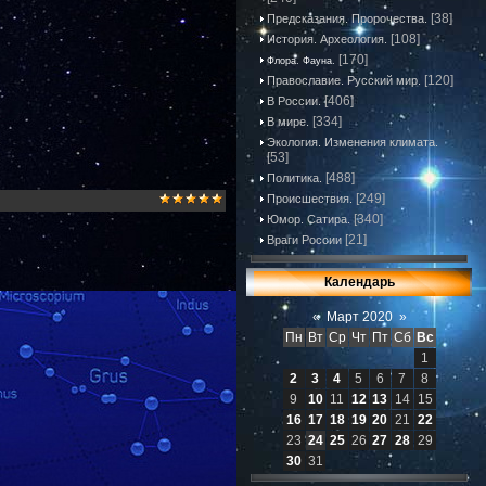
[38]
Предсказания. Пророчества.
[108]
История. Археология.
[170]
Флора. Фауна.
[120]
Православие. Русский мир.
[406]
В России.
[334]
В мире.
Экология. Изменения климата.
[53]
[488]
Политика.
[249]
Происшествия.
[340]
Юмор. Сатира.
[21]
Враги России
Календарь
«
Март 2020
»
Пн
Вт
Ср
Чт
Пт
Сб
Вс
1
2
3
4
5
6
7
8
9
10
11
12
13
14
15
16
17
18
19
20
21
22
23
24
25
26
27
28
29
30
31