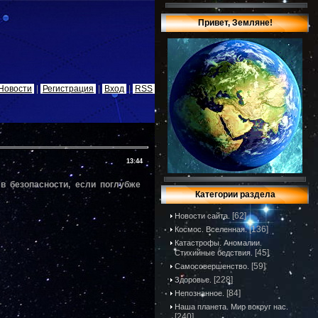
Привет, Земляне!
Новости
|
Регистрация
|
Вход
|
RSS
13:44
в безопасности, если поглубже
Категории раздела
[62]
Новости сайта.
[136]
Космос. Вселенная.
Катастрофы. Аномалии.
[45]
Стихийные бедствия.
[59]
Самосовершенство.
[228]
Здоровье.
[84]
Непознанное.
Наша планета. Мир вокруг нас.
[240]