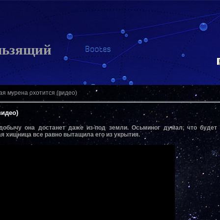
льзящий
ая мурена охотится (видео)
видео)
добычу она достанет даже из-под земли. Осьминог думал, что будет 
ая хищница все равно вытащила его из укрытия.