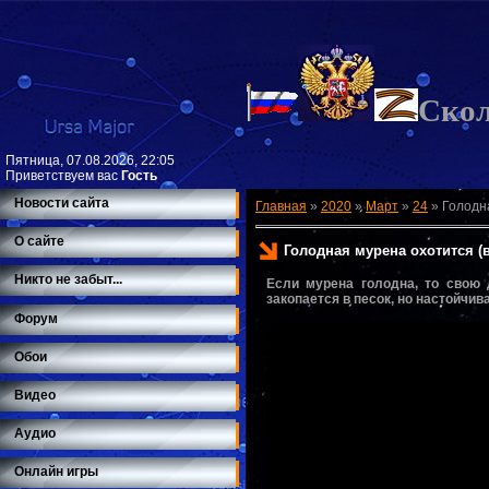
Ско
Пятница, 07.08.2026, 22:05
Приветствуем вас
Гость
Новости сайта
Главная
»
2020
»
Март
»
24
»
Голодн
О сайте
Голодная мурена охотится (
Никто не забыт...
Если мурена голодна, то свою 
закопается в песок, но настойчив
Форум
Обои
Видео
Аудио
Онлайн игры