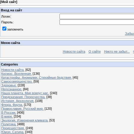
[
Мой сайт
]
Вход на сайт
Логин:
Пароль:
запомнить
Забыл
Меню сайта
Новости сайта
О сайте
Никто не забыт...
Categories
Новости сайта.
[62]
Космос. Вселенная.
[136]
Катастрофы. Аномалии. Стихийные бедствия.
[45]
Самосовершенство.
[59]
Здоровье.
[228]
Непознанное.
[84]
Наша планета. Мир вокруг нас.
[240]
Предсказания. Пророчества.
[38]
История. Археология.
[108]
Флора. Фауна.
[170]
Православие. Русский мир.
[120]
В России.
[406]
В мире.
[334]
Экология. Изменения климата.
[53]
Политика.
[488]
Происшествия.
[249]
Юмор. Сатира.
[340]