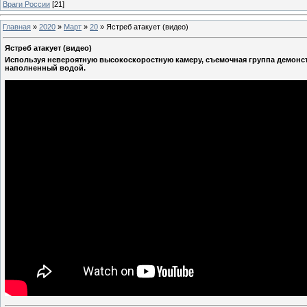
Враги России
[21]
Главная
»
2020
»
Март
»
20
»
Ястреб атакует (видео)
Ястреб атакует (видео)
Используя невероятную высокоскоростную камеру, съемочная группа демонстр
наполненный водой.