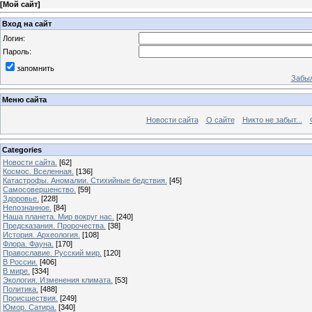
[
Мой сайт
]
Вход на сайт
Логин:
Пароль:
запомнить
Забыл
Меню сайта
Новости сайта
О сайте
Никто не забыт...
Categories
Новости сайта.
[62]
Космос. Вселенная.
[136]
Катастрофы. Аномалии. Стихийные бедствия.
[45]
Самосовершенство.
[59]
Здоровье.
[228]
Непознанное.
[84]
Наша планета. Мир вокруг нас.
[240]
Предсказания. Пророчества.
[38]
История. Археология.
[108]
Флора. Фауна.
[170]
Православие. Русский мир.
[120]
В России.
[406]
В мире.
[334]
Экология. Изменения климата.
[53]
Политика.
[488]
Происшествия.
[249]
Юмор. Сатира.
[340]