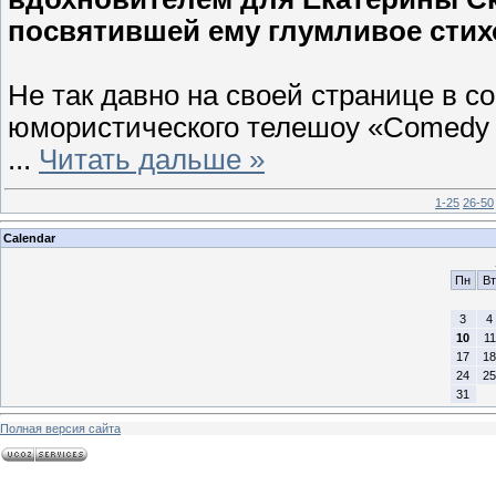
посвятившей ему глумливое стих
Не так давно на своей странице в с
юмористического телешоу «Comedy
...
Читать дальше »
1-25
26-50
Calendar
Пн
Вт
3
4
10
11
17
18
24
25
31
Полная версия сайта