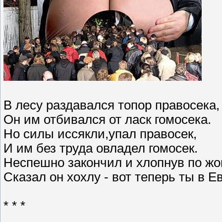
В лесу раздавался топор правосeка,
Он им отбивался от ласк гомoсeка.
Но силы иссякли,упал правосек,
И им без труда овладел гомосек.
Неспешно закончил и хлопнув по жo
Сказал он хохлу - вот теперь ты в Е
* * *