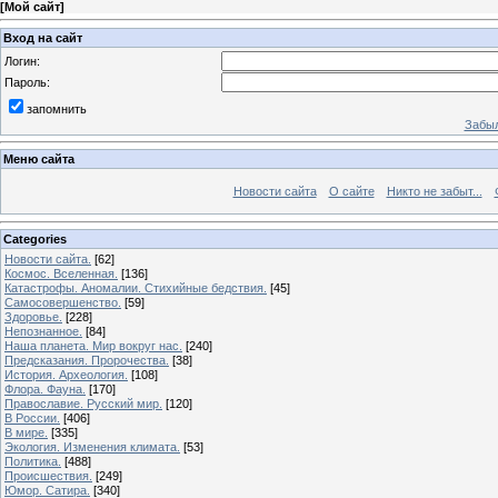
[
Мой сайт
]
Вход на сайт
Логин:
Пароль:
запомнить
Забыл
Меню сайта
Новости сайта
О сайте
Никто не забыт...
Categories
Новости сайта.
[62]
Космос. Вселенная.
[136]
Катастрофы. Аномалии. Стихийные бедствия.
[45]
Самосовершенство.
[59]
Здоровье.
[228]
Непознанное.
[84]
Наша планета. Мир вокруг нас.
[240]
Предсказания. Пророчества.
[38]
История. Археология.
[108]
Флора. Фауна.
[170]
Православие. Русский мир.
[120]
В России.
[406]
В мире.
[335]
Экология. Изменения климата.
[53]
Политика.
[488]
Происшествия.
[249]
Юмор. Сатира.
[340]