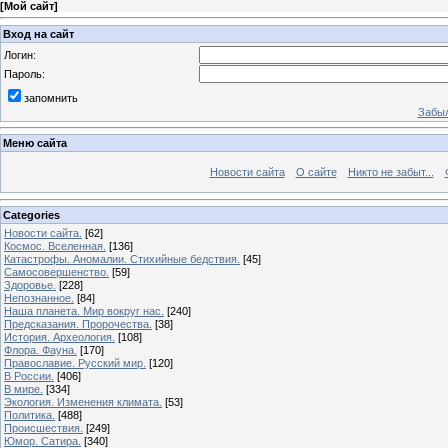
[
Мой сайт
]
Вход на сайт
Логин:
Пароль:
запомнить
Забыл
Меню сайта
Новости сайта
О сайте
Никто не забыт...
Categories
Новости сайта.
[62]
Космос. Вселенная.
[136]
Катастрофы. Аномалии. Стихийные бедствия.
[45]
Самосовершенство.
[59]
Здоровье.
[228]
Непознанное.
[84]
Наша планета. Мир вокруг нас.
[240]
Предсказания. Пророчества.
[38]
История. Археология.
[108]
Флора. Фауна.
[170]
Православие. Русский мир.
[120]
В России.
[406]
В мире.
[334]
Экология. Изменения климата.
[53]
Политика.
[488]
Происшествия.
[249]
Юмор. Сатира.
[340]