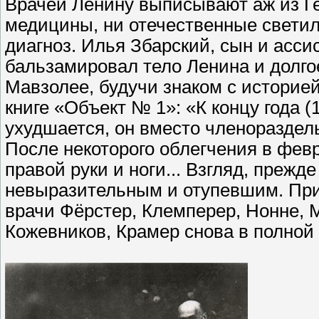
Врачей Ленину выписывают аж из Ге
медицины, ни отечественные светила
диагноз. Илья Збарский, сын и асси
бальзамировал тело Ленина и долго
Мавзолее, будучи знаком с историе
книге «Объект № 1»: «К концу года (1
ухудшается, он вместо членораздель
После некоторого облегчения в февр
правой руки и ноги... Взгляд, преж
невыразительным и отупевшим. При
врачи Фёрстер, Клемперер, Нонне, 
Кожевников, Крамер снова в полной