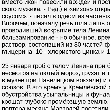
вместо икон повесили вождей и пос
ского мужика. - Ред.) и «низов» от
соусом», - писал в одном из частны
Впрочем, поначалу речь шла лишь 
проводивший вскрытие тела Ленина 
бальзамирование - но обычное, врем
раствор, состоявший из 30 частей ф
глицерина, 10 - хлористого цинка и 1
23 января гроб с телом Ленина при
несмотря на лютый мороз, грузят в 
в музее при Павелецком вокзале) и 
союзов. В это время у Кремлёвской
обустройства усыпальницы и фунда
крошат глубоко промёрзшую землю. В
полтора месяца Мавзолей посетили о