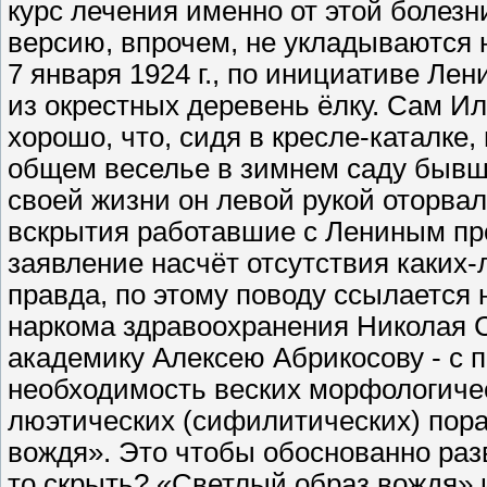
курс лечения именно от этой болезн
версию, впрочем, не укладываются 
7 января 1924 г., по инициативе Лен
из окрестных деревень ёлку. Сам И
хорошо, что, сидя в кресле-каталке
общем веселье в зимнем саду бывш
своей жизни он левой рукой оторвал
вскрытия работавшие с Лениным пр
заявление насчёт отсутствия каких
правда, по этому поводу ссылается 
наркома здравоохранения Николая 
академику Алексею Абрикосову - с 
необходимость веских морфологичес
люэтических (сифилитических) пора
вождя». Это чтобы обоснованно разв
то скрыть? «Светлый образ вождя» 