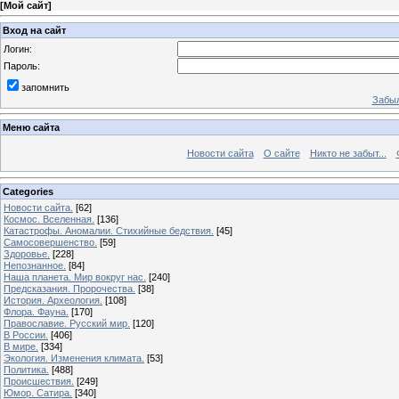
[
Мой сайт
]
Вход на сайт
Логин:
Пароль:
запомнить
Забыл
Меню сайта
Новости сайта
О сайте
Никто не забыт...
Categories
Новости сайта.
[62]
Космос. Вселенная.
[136]
Катастрофы. Аномалии. Стихийные бедствия.
[45]
Самосовершенство.
[59]
Здоровье.
[228]
Непознанное.
[84]
Наша планета. Мир вокруг нас.
[240]
Предсказания. Пророчества.
[38]
История. Археология.
[108]
Флора. Фауна.
[170]
Православие. Русский мир.
[120]
В России.
[406]
В мире.
[334]
Экология. Изменения климата.
[53]
Политика.
[488]
Происшествия.
[249]
Юмор. Сатира.
[340]