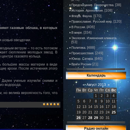
[38]
Предсказания. Пророчества.
[108]
История. Археология.
[170]
Флора. Фауна.
[120]
Православие. Русский мир.
[406]
В России.
няют газовые облака, в которых
[334]
В мире.
Экология. Изменения климата.
я новые звездочки.
[53]
[488]
Политика.
вездным ветром – то есть потоком
ужает скопление молодых звезд. В
[249]
Происшествия.
 центре газового кольца.
[340]
Юмор. Сатира.
[21]
ть большие массы материи в виде
Враги России
щие крохи. После истечения этого
Календарь
. Далее ученые изучили снимки и
 из водорода.
«
Август 2013
»
Пн
Вт
Ср
Чт
Пт
Сб
Вс
но велика вероятность того, что
1
2
3
4
5
6
7
8
9
10
11
12
13
14
15
16
17
18
19
20
21
22
23
24
25
26
27
28
29
30
31
Радио онлайн