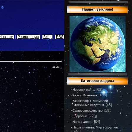
Привет, Земляне!
Новости
|
Регистрация
|
Вход
|
RSS
16:23
Категории раздела
[62]
Новости сайта.
[136]
Космос. Вселенная.
Катастрофы. Аномалии.
[45]
Стихийные бедствия.
[59]
Самосовершенство.
[228]
Здоровье.
[84]
Непознанное.
Наша планета. Мир вокруг нас.
[240]