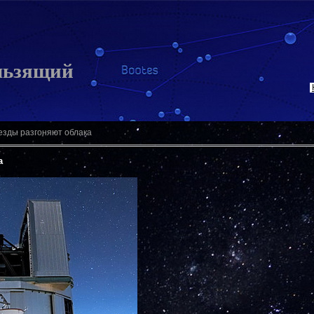
льзящий
везды разгоняют облака
а