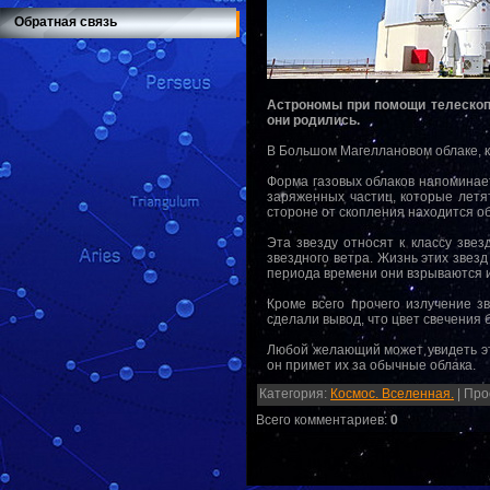
Обратная связь
Астрономы при помощи телескопа
они родились.
В Большом Магеллановом облаке, к
Форма газовых облаков напоминает
заряженных частиц, которые летят
стороне от скопления находится обл
Эта звезду относят к классу зве
звездного ветра. Жизнь этих звез
периода времени они взрываются 
Кроме всего прочего излучение з
сделали вывод, что цвет свечения б
Любой желающий может увидеть эт
он примет их за обычные облака.
Категория
:
Космос. Вселенная.
|
Про
Всего комментариев
:
0