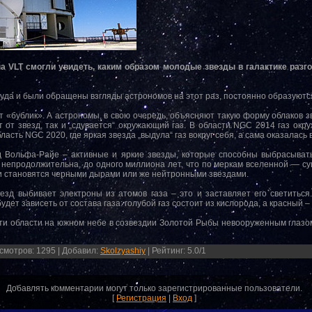
 VLT смогли увидеть, каким образом молодые звезды в галактике разго
уда и были обращены взгляды астрономов на этот раз, постоянно образуютс
 «бублик». А астрономы, в свою очередь, объясняют такую форму облаков з
 от звезд, так и „сдувается“ окружающий газ. В области NGC 2014 газ окр
асть NGC 2020, где яркая звезда „выдула“ газ вокруг себя, а сама оказалась в
зд Вольфа-Райе – активные и яркие звезды, которые способны выбрасыва
д непродолжительна, до одного миллиона лет, что по меркам вселенной — су
и становятся черными дырами или же нейтронными звездами.
везд выбивает электроны из атомов газа – это и заставляет его светиться
удет зависеть от состава газа: голубой газ состоит из кислорода, а красный –
и области на южном небе в созвездии Золотой Рыбы невооруженным глазом, 
смотров
:
1295
|
Добавил
:
Skolzyashiy
|
Рейтинг
:
5.0
/
1
Добавлять комментарии могут только зарегистрированные пользователи.
[
Регистрация
|
Вход
]