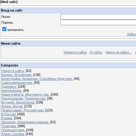
[
Мой сайт
]
Вход на сайт
Логин:
Пароль:
запомнить
Забыл
Меню сайта
Новости сайта
О сайте
Никто не забыт...
Categories
Новости сайта.
[62]
Космос. Вселенная.
[136]
Катастрофы. Аномалии. Стихийные бедствия.
[45]
Самосовершенство.
[59]
Здоровье.
[228]
Непознанное.
[84]
Наша планета. Мир вокруг нас.
[240]
Предсказания. Пророчества.
[38]
История. Археология.
[108]
Флора. Фауна.
[170]
Православие. Русский мир.
[120]
В России.
[406]
В мире.
[334]
Экология. Изменения климата.
[53]
Политика.
[488]
Происшествия.
[249]
Юмор. Сатира.
[340]