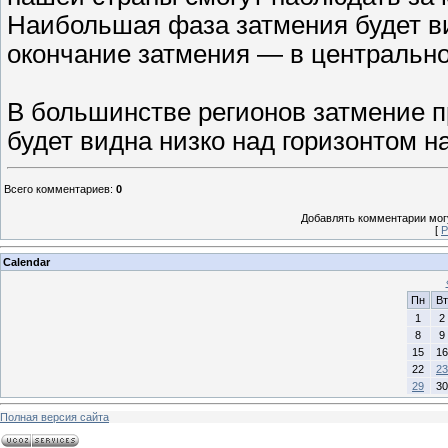
Наибольшая фаза затмения будет ви
окончание затмения — в центрально
В большинстве регионов затмение п
будет видна низко над горизонтом н
Всего комментариев
:
0
Добавлять комментарии могу
[
Р
Calendar
Пн
Вт
1
2
8
9
15
16
22
23
29
30
Полная версия сайта