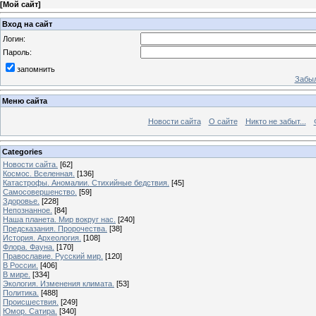
[
Мой сайт
]
Вход на сайт
Логин:
Пароль:
запомнить
Забыл
Меню сайта
Новости сайта
О сайте
Никто не забыт...
Categories
Новости сайта.
[62]
Космос. Вселенная.
[136]
Катастрофы. Аномалии. Стихийные бедствия.
[45]
Самосовершенство.
[59]
Здоровье.
[228]
Непознанное.
[84]
Наша планета. Мир вокруг нас.
[240]
Предсказания. Пророчества.
[38]
История. Археология.
[108]
Флора. Фауна.
[170]
Православие. Русский мир.
[120]
В России.
[406]
В мире.
[334]
Экология. Изменения климата.
[53]
Политика.
[488]
Происшествия.
[249]
Юмор. Сатира.
[340]