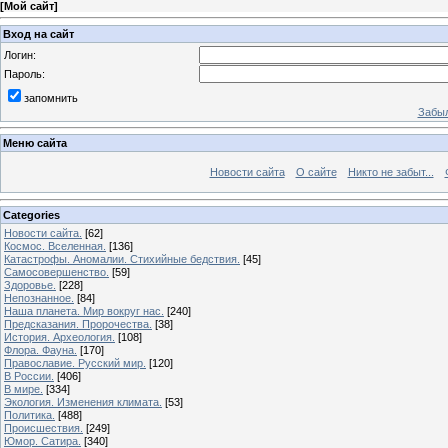
[
Мой сайт
]
Вход на сайт
Логин:
Пароль:
запомнить
Забыл
Меню сайта
Новости сайта
О сайте
Никто не забыт...
Categories
Новости сайта.
[62]
Космос. Вселенная.
[136]
Катастрофы. Аномалии. Стихийные бедствия.
[45]
Самосовершенство.
[59]
Здоровье.
[228]
Непознанное.
[84]
Наша планета. Мир вокруг нас.
[240]
Предсказания. Пророчества.
[38]
История. Археология.
[108]
Флора. Фауна.
[170]
Православие. Русский мир.
[120]
В России.
[406]
В мире.
[334]
Экология. Изменения климата.
[53]
Политика.
[488]
Происшествия.
[249]
Юмор. Сатира.
[340]