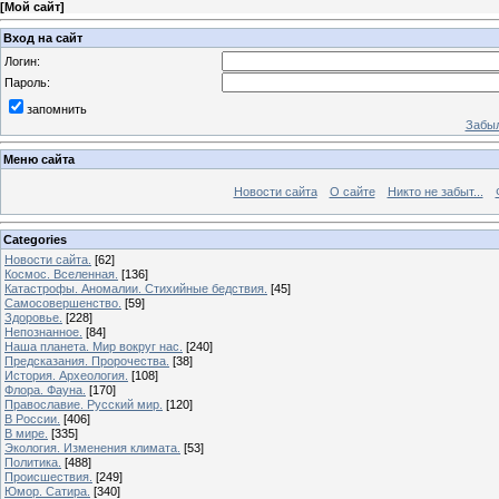
[
Мой сайт
]
Вход на сайт
Логин:
Пароль:
запомнить
Забыл
Меню сайта
Новости сайта
О сайте
Никто не забыт...
Categories
Новости сайта.
[62]
Космос. Вселенная.
[136]
Катастрофы. Аномалии. Стихийные бедствия.
[45]
Самосовершенство.
[59]
Здоровье.
[228]
Непознанное.
[84]
Наша планета. Мир вокруг нас.
[240]
Предсказания. Пророчества.
[38]
История. Археология.
[108]
Флора. Фауна.
[170]
Православие. Русский мир.
[120]
В России.
[406]
В мире.
[335]
Экология. Изменения климата.
[53]
Политика.
[488]
Происшествия.
[249]
Юмор. Сатира.
[340]