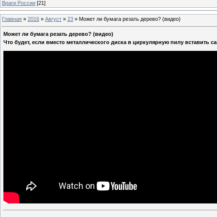
Враги России
[21]
Главная
»
2016
»
Август
»
23
»
Может ли бумага резать дерево? (видео)
Может ли бумага резать дерево? (видео)
Что будет, если вместо металлического диска в циркулярную пилу вставить са