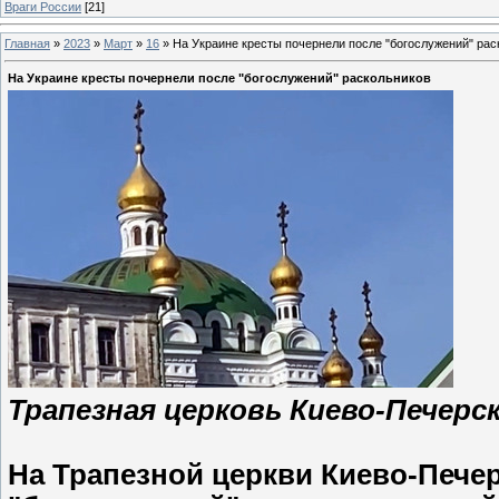
Враги России
[21]
Главная
»
2023
»
Март
»
16
»
На Украине кресты почернели после "богослужений" рас
На Украине кресты почернели после "богослужений" раскольников
Трапезная церковь Киево-Печерс
На Трапезной церкви Киево-Пече