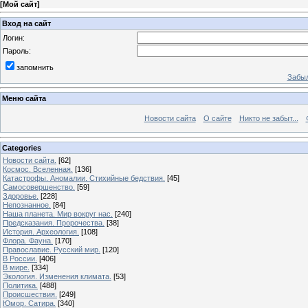
[
Мой сайт
]
Вход на сайт
Логин:
Пароль:
запомнить
Забыл
Меню сайта
Новости сайта
О сайте
Никто не забыт...
Categories
Новости сайта.
[62]
Космос. Вселенная.
[136]
Катастрофы. Аномалии. Стихийные бедствия.
[45]
Самосовершенство.
[59]
Здоровье.
[228]
Непознанное.
[84]
Наша планета. Мир вокруг нас.
[240]
Предсказания. Пророчества.
[38]
История. Археология.
[108]
Флора. Фауна.
[170]
Православие. Русский мир.
[120]
В России.
[406]
В мире.
[334]
Экология. Изменения климата.
[53]
Политика.
[488]
Происшествия.
[249]
Юмор. Сатира.
[340]