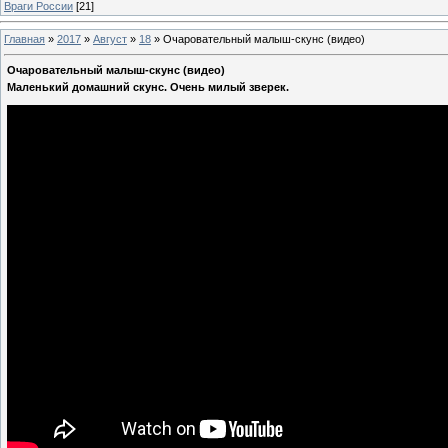
Враги России
[21]
Главная
»
2017
»
Август
»
18
»
Очаровательный малыш-скунс (видео)
Очаровательный малыш-скунс (видео)
Маленький домашний скунс. Очень милый зверек.