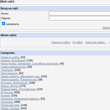
[
Мой сайт
]
Вход на сайт
Логин:
Пароль:
запомнить
Забыл
Меню сайта
Новости сайта
О сайте
Никто не забыт...
Categories
Новости сайта.
[62]
Космос. Вселенная.
[136]
Катастрофы. Аномалии. Стихийные бедствия.
[45]
Самосовершенство.
[59]
Здоровье.
[228]
Непознанное.
[84]
Наша планета. Мир вокруг нас.
[240]
Предсказания. Пророчества.
[38]
История. Археология.
[108]
Флора. Фауна.
[170]
Православие. Русский мир.
[120]
В России.
[406]
В мире.
[334]
Экология. Изменения климата.
[53]
Политика.
[488]
Происшествия.
[249]
Юмор. Сатира.
[340]