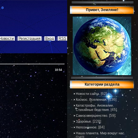
Привет, Земляне!
Новости
|
Регистрация
|
Вход
|
RSS
10:54
Категории раздела
[62]
Новости сайта.
[136]
Космос. Вселенная.
Катастрофы. Аномалии.
[45]
Стихийные бедствия.
[59]
Самосовершенство.
[228]
Здоровье.
[84]
Непознанное.
Наша планета. Мир вокруг нас.
[240]