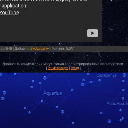
ров
:
649
|
Добавил
:
Skolzyashiy
|
Рейтинг
:
5.0
/
7
Добавлять комментарии могут только зарегистрированные пользователи.
[
Регистрация
|
Вход
]