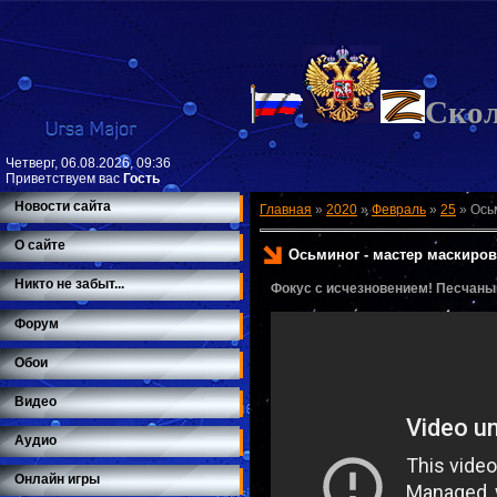
Ско
Четверг, 06.08.2026, 09:36
Приветствуем вас
Гость
Новости сайта
Главная
»
2020
»
Февраль
»
25
»
Ось
О сайте
Осьминог - мастер маскиров
Никто не забыт...
Фокус с исчезновением! Песчаный
Форум
Обои
Видео
Аудио
Онлайн игры