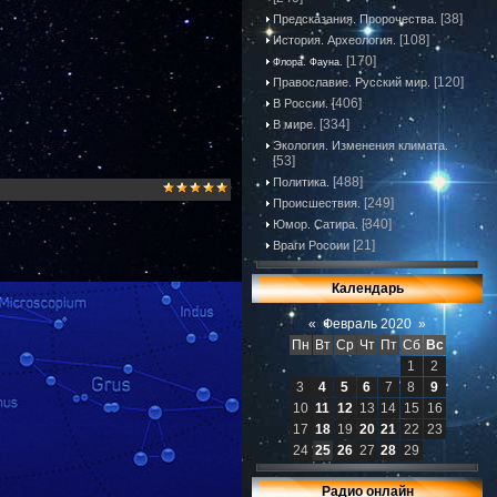
[38]
Предсказания. Пророчества.
[108]
История. Археология.
[170]
Флора. Фауна.
[120]
Православие. Русский мир.
[406]
В России.
[334]
В мире.
Экология. Изменения климата.
[53]
[488]
Политика.
[249]
Происшествия.
[340]
Юмор. Сатира.
[21]
Враги России
Календарь
«
Февраль 2020
»
Пн
Вт
Ср
Чт
Пт
Сб
Вс
1
2
3
4
5
6
7
8
9
10
11
12
13
14
15
16
17
18
19
20
21
22
23
24
25
26
27
28
29
Радио онлайн