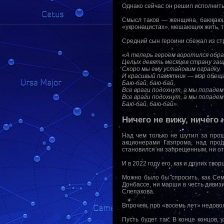
Однако сейчас он решил исполнит
Смысл таков — женщина, баюкающа
«укронацистах», мешающих жить, т
Средний сын героини сбежал из стр
«А теперь героем воротился обр
Целых девять месяцев страну за
Скоро мы ему установим оградку.
И красивый памятник — мэр обещ
Баю-бай, баю-бай,
Все враги подохнут, а мы попадем 
Все враги подохнут, а мы попадем 
Баю-бай, баю-бай».
Ничего не вижу, ничего 
Над чем только не шутил за про
акционерами Газпрома, над прод
становился ни запрещенным, ни о
И в 2022 году его, как и других тво
Можно было бы спросить, как Сем
Донбассе, ни марши в честь дивиз
Слепакова.
Впрочем, про «восемь лет» недово
Пусть будет так. В конце концов,