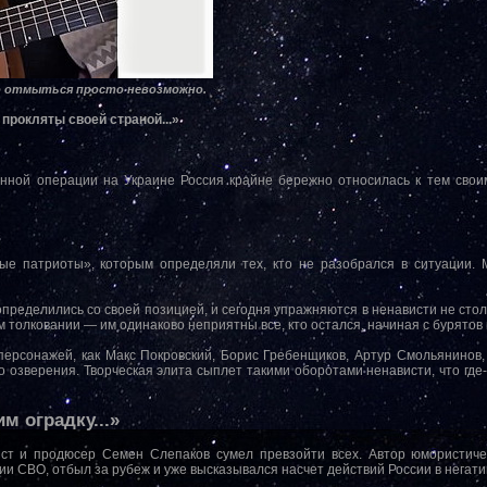
го отмыться просто невозможно.
прокляты своей страной...»
енной операции на Украине Россия крайне бережно относилась к тем сво
е патриоты», которым определяли тех, кто не разобрался в ситуации. М
 определились со своей позицией, и сегодня упражняются в ненависти не столь
 толковании — им одинаково неприятны все, кто остался, начиная с бурятов
персонажей, как Макс Покровский, Борис Гребенщиков, Артур Смольянинов, 
 озверения. Творческая элита сыплет такими оборотами ненависти, что где-
м оградку...»
ист и продюсер Семен Слепаков сумел превзойти всех. Автор юмористиче
ии СВО, отбыл за рубеж и уже высказывался насчет действий России в негати