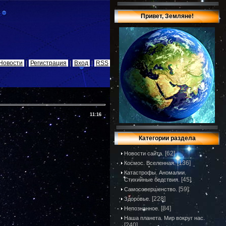
Привет, Земляне!
Новости
|
Регистрация
|
Вход
|
RSS
11:16
Категории раздела
[62]
Новости сайта.
[136]
Космос. Вселенная.
Катастрофы. Аномалии.
[45]
Стихийные бедствия.
[59]
Самосовершенство.
[228]
Здоровье.
[84]
Непознанное.
Наша планета. Мир вокруг нас.
[240]