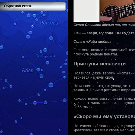
Обратная связь
Семен Слепаков сделал то, от че
«Вы — звери, господа! Вы будете 
Фильм «Раба любви»
С самого начала специальной во
покинуть родные пенаты.
Приступы ненависти
Появился даже термин «испуганны
вернется на круги своя.
Но многие из тех, кто уехал, четко
таковым. Причем русским в широком
Каждое новое выступление таких 
удивляет лишь степенью растущего
Геббельс.
«Скоро мы ему установи
Но известный кавээнщик, сценар
креативом, заявив о своем неприят