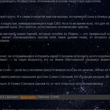
 руководить государством, положившим в основу нацистскую идеологию.
ереступать. И к таким относятся чувства матери, потерявшей сына в боевых 
к нацистам, ликвидированным в ходе СВО. Но в то же время ясно, что для их
ждений сына. Это простое, естественное человеческое чувство.
ва матерей наших парней, которые погибли за Родину — это прекрасный п
значит спровоцировать против себя такое цунами гнева, от которого 
елигии.
хочет ли отправившийся в Израиль еврей Слепаков исполнить нечто подобно
мает — за такую вольность его на Земле Обетованной размажут момент
не стоит — если бы у человека присутствовали хотя бы ее зачатки, сейчас н
, какого именно наказания достоин Семен Слепаков. Но что бы ни решили, не 
льзя. И Семен Слепаков сделал то, от чего отмыться просто невозможно.
415
|
Добавил
:
Skolzyashiy
|
Рейтинг
:
5.0
/
40