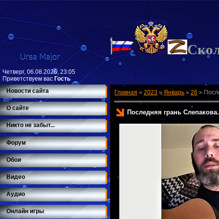
Ско
Четверг, 06.08.2026, 23:05
Приветствуем вас
Гость
Новости сайта
Главная
»
2023
»
Январь
»
26
»
Посл
О сайте
Последняя грань Слепакова.
Никто не забыт...
Форум
Обои
Видео
Аудио
Онлайн игры