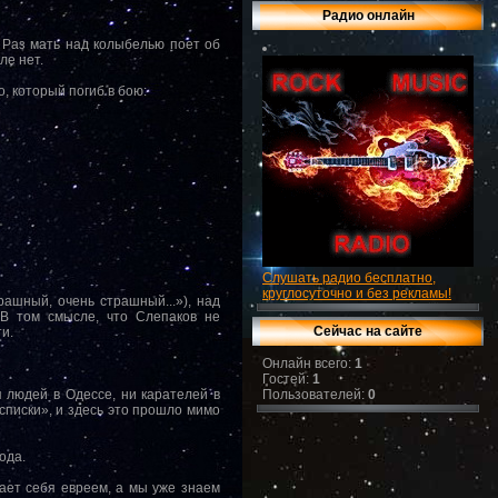
Радио онлайн
 Раз мать над колыбелью поет об
ле нет.
, который погиб в бою:
Слушать радио бесплатно,
круглосуточно и без рекламы!
ашный, очень страшный...»), над
 В том смысле, что Слепаков не
Сейчас на сайте
и.
Онлайн всего:
1
Гостей:
1
 людей в Одессе, ни карателей в
Пользователей:
0
списки», и здесь это прошло мимо
ода.
тает себя евреем, а мы уже знаем