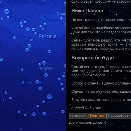
одного еврея, которому не зазорно
Ниже Панина
Но есть границы, которые нельзя п
У меня нет ни малейшего уважения 
Даже для тех, кто не разделял убе
Семен Слепаков решил, что чувст
матерью погибшего воина — это 
неприемлемы в любой культуре и р
Возврата не будет
Самый естественный вопрос: а не 
Или это другое? Или Семен пони
переносном смысле.
Вопрос о совести в данном случае 
Сейчас, на волне гнева, обсуждают
Есть поступки, которые прощать не
Андрей Сидорчик.
Категория
:
Политика.
|
Просмотров
:
Всего комментариев
:
0