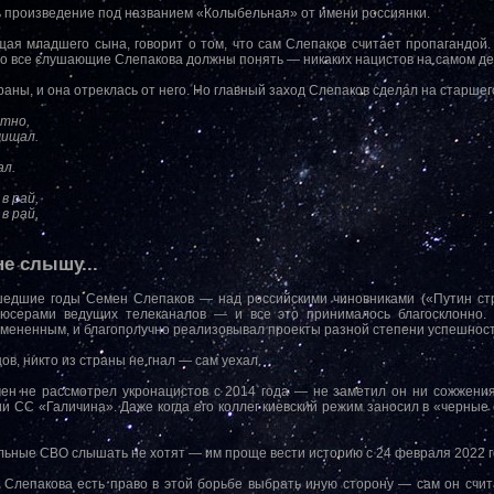
ь произведение под названием «Колыбельная» от имени россиянки.
я младшего сына, говорит о том, что сам Слепаков считает пропагандой.
о все слушающие Слепакова должны понять — никаких нацистов на самом де
аны, и она отреклась от него. Но главный заход Слепаков сделал на старшего
атно,
щищал.
ал.
в рай,
в рай,
не слышу...
шедшие годы Семен Слепаков — над российскими чиновниками («Путин стр
юсерами ведущих телеканалов — и все это принималось благосклонно.
тмененным, и благополучно реализовывал проекты разной степени успешност
рцов, никто из страны не гнал — сам уехал.
ен не рассмотрел укронацистов с 2014 года — не заметил он ни сожжения
ии СС «Галичина». Даже когда его коллег киевский режим заносил в «черные 
льные СВО слышать не хотят — им проще вести историю с 24 февраля 2022 г
 у Слепакова есть право в этой борьбе выбрать иную сторону — сам он счи