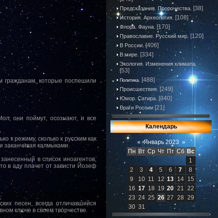
[38]
Предсказания. Пророчества.
[108]
История. Археология.
[170]
Флора. Фауна.
[120]
Православие. Русский мир.
[406]
В России.
[334]
В мире.
Экология. Изменения климата.
[53]
[488]
им гражданам, которые поспешили
Политика.
[249]
Происшествия.
[340]
Юмор. Сатира.
[21]
Враги России
ол, они поймут, осознают, и все
Календарь
ко к режиму, сколько к русским как
«
Январь 2023
»
 и заканчивая калмыками.
Пн
Вт
Ср
Чт
Пт
Сб
Вс
занесенный в список иноагентов,
1
то в аду плачет от зависти Йозеф
2
3
4
5
6
7
8
9
10
11
12
13
14
15
16
17
18
19
20
21
22
23
24
25
26
27
28
29
ских песен, всегда отличавшийся
30
31
вном ключе в своем творчестве.