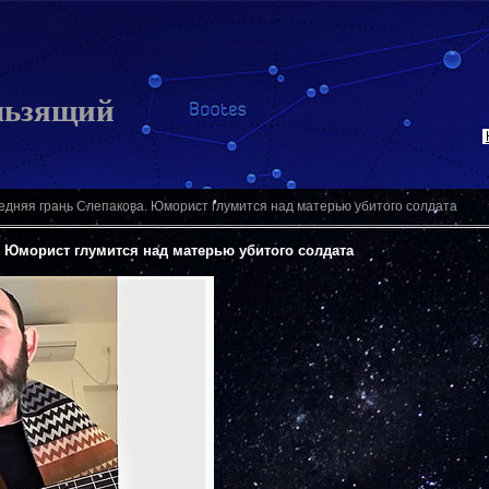
льзящий
едняя грань Слепакова. Юморист глумится над матерью убитого солдата
 Юморист глумится над матерью убитого солдата