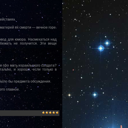
действиях.
 матерей их смерти — вечное горе.
овод для юмора. Насмехаться над
убежать не получится. Эти вещи
е про мать израильского солдата?
ально, и хорошо, если только в
е было бы предмета обсуждения.
это главное.