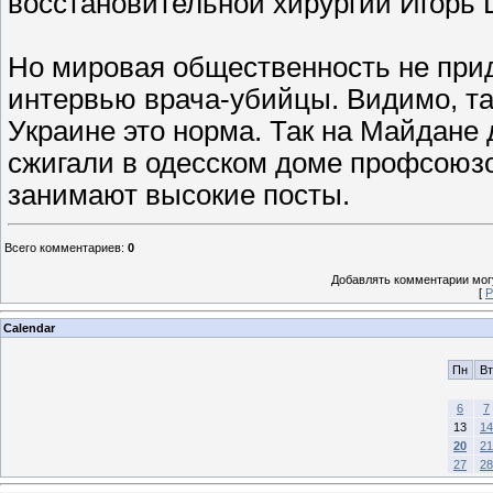
восстановительной хирургии Игорь
Но мировая общественность не при
интервью врача-убийцы. Видимо, та
Украине это норма. Так на Майдане 
сжигали в одесском доме профсоюзов
занимают высокие посты.
Всего комментариев
:
0
Добавлять комментарии могу
[
Р
Calendar
Пн
Вт
6
7
13
14
20
21
27
28