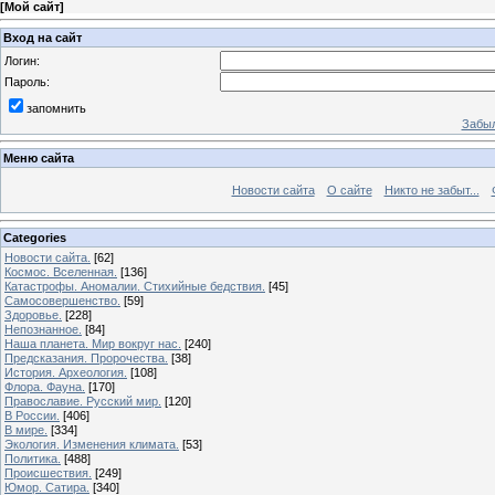
[
Мой сайт
]
Вход на сайт
Логин:
Пароль:
запомнить
Забыл
Меню сайта
Новости сайта
О сайте
Никто не забыт...
Categories
Новости сайта.
[62]
Космос. Вселенная.
[136]
Катастрофы. Аномалии. Стихийные бедствия.
[45]
Самосовершенство.
[59]
Здоровье.
[228]
Непознанное.
[84]
Наша планета. Мир вокруг нас.
[240]
Предсказания. Пророчества.
[38]
История. Археология.
[108]
Флора. Фауна.
[170]
Православие. Русский мир.
[120]
В России.
[406]
В мире.
[334]
Экология. Изменения климата.
[53]
Политика.
[488]
Происшествия.
[249]
Юмор. Сатира.
[340]