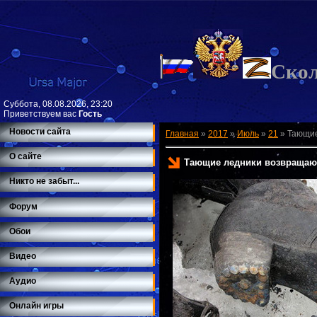
Ско
Суббота, 08.08.2026, 23:20
Приветствуем вас
Гость
Новости сайта
Главная
»
2017
»
Июль
»
21
»
Тающие
О сайте
Тающие ледники возвращаю
Никто не забыт...
Форум
Обои
Видео
Аудио
Онлайн игры