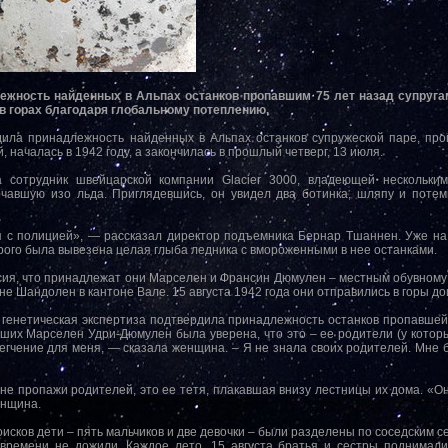
жность найденных в Альпах останков пропавшим 75 лет назад супругам
в горах благодаря глобальному потеплению.
дила принадлежность найденных в Альпах останков супружеской паре, про
, началась в 1942 году, а закончилась в прошлый четверг, 13 июля.
а сотрудник швейцарской компании Glacier 3000, владеющей нескольки
рчавшую изо льда. Приглядевшись, он увидел два ботинка, шляпу и поте
я с полицией», — рассказал директор подъемника Бернар Тшаннен. Уже на
рого была вывезена целая глыба ледника с вмороженными в нее останками.
сия, что принадлежат они Марселен и Франсин Дюмулен – местным обувному
не Шандолен в кантоне Вале. 15 августа 1942 года они отправились в горы дои
я генетическая экспертиза подтвердила принадлежность останков пропавшей
ших Марселен Удри-Дюмулен была уверена, что это – ее родители (у котор
легчение для меня, — сказала женщина. – Я не знала своих родителей. Мне б
не пропажи родителей, это ее тетя, плакавшая внизу лестницы их дома. «Он
енщина.
сков дети – пять мальчиков и две девочки – были разделены по соседским с
времени не дожили. Каждое лето, 15 августа братья и сестры поднимали