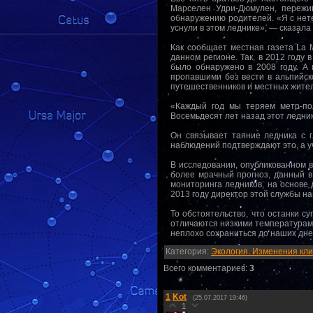
Марселен Удри-Дюмулен, пережив
обнаружению родителей. «Я с нете
уснули в этом леднике», — сказала 
Как сообщает местная газета La 
данном регионе. Так, в 2012 году 
было обнаружено в 2008 году. А 
пропавшими без вести в альпийско
путешественников и местных жите
«Каждый год мы теряем метр-по
Восемьдесят лет назад этот ледник
Он связывает таяние ледника с г
наблюдений подтверждают это, а у
В исследовании, опубликованном в
более мрачный прогноз, данный в
мониторинга ледников, на основе
2013 году директор этой службы н
То обстоятельство, что останки с
отличаются низкими температурами
неплохо сохраниться до наших дней
Категория
:
Экология. Изменения кли
Всего комментариев
:
3
1
Kot
(25.07.2017 19:46)
1