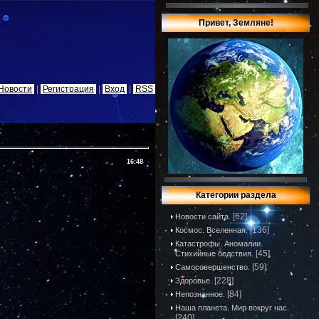
Привет, Земляне!
Новости
|
Регистрация
|
Вход
|
RSS
16:48
Категории раздела
[62]
Новости сайта.
[136]
Космос. Вселенная.
Катастрофы. Аномалии.
[45]
Стихийные бедствия.
[59]
Самосовершенство.
[228]
Здоровье.
[84]
Непознанное.
Наша планета. Мир вокруг нас.
[240]