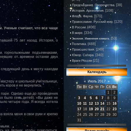
[38]
Предсказания. Пророчества.
[108]
История. Археология.
[170]
Флора. Фауна.
[120]
Православие. Русский мир.
[406]
В России.
. Ученые считают, что все чаще
[334]
В мире.
[53]
Экология. Изменения климата.
павшей 75 лет назад. История, о
[488]
Политика.
[249]
Происшествия.
ми горнолыжными подъемниками,
[340]
Юмор. Сатира.
мневшие от времени останки двух
[21]
Враги России
 следующий день к месту находки
Календарь
 мастеру и школьной учительнице,
«
Июль 2017
»
ть коров и не вернулись.
Пн
Вт
Ср
Чт
Пт
Сб
Вс
1
2
 паре. Однако еще до проведения
ых было семь детей). «Вы даже не
3
4
5
6
7
8
9
ыло четыре года. Я всегда хотела
10
11
12
13
14
15
16
17
18
19
20
21
22
23
а взяла меня в свои руки и крепко
24
25
26
27
28
29
30
31
емьям.
сь на ледник, чтобы помолиться.