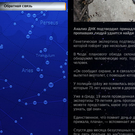
Обратная связь
Анализ ДНК подтвердил принадле
пропавших людей удается найди 
Генетическая экспертиза подтвер
которой говорят уже несколько дней
В ходе планового обхода склон
обнаружил человеческую ногу, то
человек.
«Он сообщил охране, и я связалс
вылетел вертолет, с помощью кото
У полиции сразу же появилась вер
которые 75 лет назад жили в дерев
Уже в среду, 19 июля проведенна
экспертизы 79-летняя дочь пропав
можете представить, какое это об
узнать, где они».
Единственное, что помнит дочь о д
прижала, плача», — вспоминает ж
Спустя два месяца безуспешных пои
Все пять братьев до настоящего 