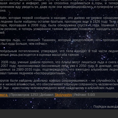
шая инсульт и инфаркт, уже не способна подниматься в горы, и теперь 
рпением жду увидеть их, даже если они мумифицировались и почернели спус
она.
Matin, которая первой сообщила о находке, это далеко не первое обнаруж
в леднике были найдены останки братьев, пропавших еще в 1926 году. Тело 
пара, пропавшая в 2008 году, была обнаружена спустя 4 года. Начиная с
м регионе, и теперь ускоренное таяние ледников позволяет находить оста
лей.
лметра льда, — пояснил Тшаннен, который предположил, что пропавшие
 был куда больше, чем сейчас».
лобальным потеплением, утверждая, что тела находят в той части ледни
ченые лишь расходятся в оценках масштаба таяния.
 2006 году, ученые давали прогноз, что Альпы могут лишиться льда и снега 
 2007 году, прогнозировал бесснежные лета уже к 2050 году. В докладе, о
 данных за 2000-2010 годы, подтверждалось, что ежегодно альпийские ледн
азвал таяние ледников «беспрецедентным».
упругов были найдены довольно хорошо сохранившимися – не случайность. 
 и низкой влажностью, что обеспечивает хорошую сохранность человеческих
 Эци – известному человеку медного века, найденному в альпийских льдах.
мата.
|
Просмотров
:
1253
|
Добавил
:
Skolzyashiy
|
Рейтинг
:
5.0
/
3
Порядок вывода