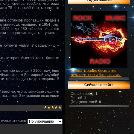
Радио онлайн
она, смеясь, говорит, что рада
тя 75 лет после того, как вместе
ение останков пропавших людей в
альпиниста, упавшего в 1954 году,
 1925 года 280 человек числятся
нки пропавших когда-то туристов,
 супруги упали в расщелину. –
ка, которая быстро тает. Данные
в летние месяцы к 2100 году. Еще
Слушать радио бесплатно,
публикованном Всемирной службой
круглосуточно и без рекламы!
ики теряют один метр толщины. В
Сейчас на сайте
Известно, что альпийские ледники
Онлайн всего:
1
 останков. Эти условия позволили
Гостей:
1
Пользователей:
0
 комментариев: