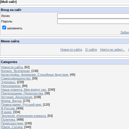
[
Мой сайт
]
Вход на сайт
Логин:
Пароль:
запомнить
Забыл
Меню сайта
Новости сайта
О сайте
Никто не забыт...
Categories
Новости сайта.
[62]
Космос. Вселенная.
[136]
Катастрофы. Аномалии. Стихийные бедствия.
[45]
Самосовершенство.
[59]
Здоровье.
[228]
Непознанное.
[84]
Наша планета. Мир вокруг нас.
[240]
Предсказания. Пророчества.
[38]
История. Археология.
[108]
Флора. Фауна.
[170]
Православие. Русский мир.
[120]
В России.
[406]
В мире.
[334]
Экология. Изменения климата.
[53]
Политика.
[488]
Происшествия.
[249]
Юмор. Сатира.
[340]