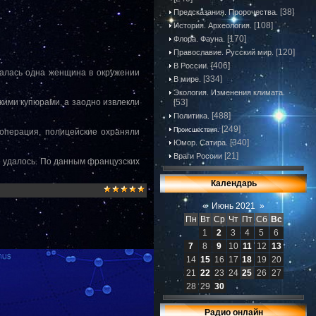
[38]
Предсказания. Пророчества.
[108]
История. Археология.
[170]
Флора. Фауна.
[120]
Православие. Русский мир.
[406]
В России.
палась одна женщина в окружении
[334]
В мире.
Экология. Изменения климата.
кими купюрами, а заодно извлекли
[53]
[488]
Политика.
[249]
Происшествия.
 операция, полицейские охраняли
[340]
Юмор. Сатира.
[21]
Враги России
е удалось. По данным французских
Календарь
«
Июнь 2021
»
Пн
Вт
Ср
Чт
Пт
Сб
Вс
1
2
3
4
5
6
7
8
9
10
11
12
13
14
15
16
17
18
19
20
21
22
23
24
25
26
27
28
29
30
Радио онлайн