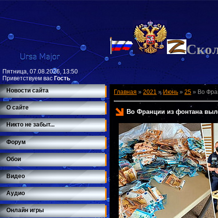
Ско
Пятница, 07.08.2026, 13:50
Приветствуем вас
Гость
Новости сайта
Главная
»
2021
»
Июнь
»
25
»
Во Фра
О сайте
Во Франции из фонтана выл
Никто не забыт...
Форум
Обои
Видео
Аудио
Онлайн игры