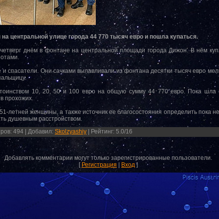
а центральной улице города 44 770 тысяч евро и пошла купаться.
четверг днём в фонтане на центральной площади города Дижон. В нём ку
нотами.
и спасатели. Они сачками вылавливали из фонтана десятки тысяч евро мел
пальщицу.
тоинством 10, 20, 50 и 100 евро на общую сумму 44 770 евро. Пока шла
в прохожих.
 51-летней женщины, а также источник ее благосостояния определить пока н
ать душевным расстройством.
ров
:
494
|
Добавил
:
Skolzyashiy
|
Рейтинг
:
5.0
/
16
Добавлять комментарии могут только зарегистрированные пользователи.
[
Регистрация
|
Вход
]