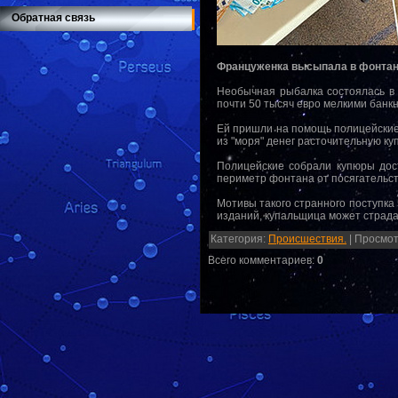
Обратная связь
Француженка высыпала в фонтан н
Необычная рыбалка состоялась в 
почти 50 тысяч евро мелкими банк
Ей пришли на помощь полицейские 
из "моря" денег расточительную ку
Полицейские собрали купюры дос
периметр фонтана от посягательст
Мотивы такого странного поступка
изданий, купальщица может страд
Категория
:
Происшествия.
|
Просмот
Всего комментариев
:
0