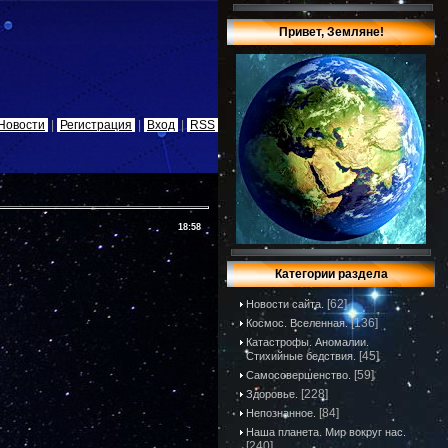
Привет, Земляне!
Новости
|
Регистрация
|
Вход
|
RSS
18:58
Категории раздела
[62]
Новости сайта.
[136]
Космос. Вселенная.
Катастрофы. Аномалии.
[45]
Стихийные бедствия.
[59]
Самосовершенство.
[228]
Здоровье.
[84]
Непознанное.
Наша планета. Мир вокруг нас.
[240]