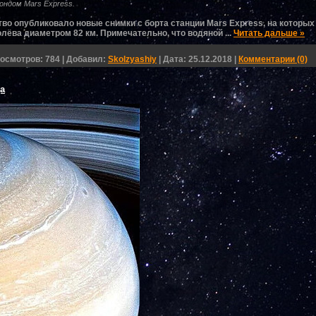
ондом Mars Express.
тво опубликовало новые снимки с борта станции Mars Express, на которы
олёва диаметром 82 км. Примечательно, что водяной
...
Читать дальше »
осмотров:
784
|
Добавил:
Skolzyashiy
|
Дата:
25.12.2018
|
Комментарии (0)
а