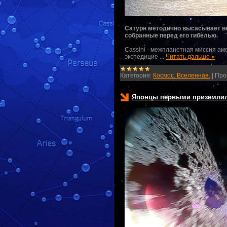
Сатурн методично высасывает ве
собранные перед его гибелью.
Cassini - межпланетная миссия ам
экспедицие
...
Читать дальше »
Категория:
Космос. Вселенная.
|
Про
Японцы первыми приземлили