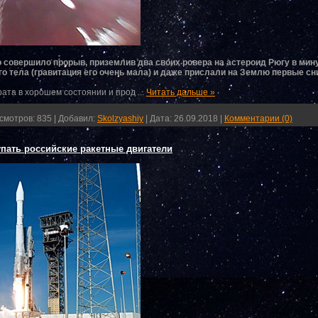
о совершило прорыв, приземлив два своих ровера на астероид Рюгу в ми
о тела (гравитация его очень мала) и даже прислали на Землю первые сн
рата в хорошем состоянии и прод
...
Читать дальше »
смотров:
835
|
Добавил:
Skolzyashiy
|
Дата:
26.09.2018
|
Комментарии (0)
пать российские ракетные двигатели