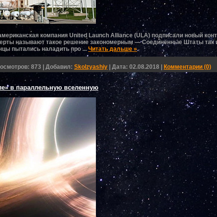
ериканская компания United Launch Alliance (ULA) подписали новый конт
сперты называют такое решение закономерным — Соединённые Штаты так и
анцы пытались наладить про
...
Читать дальше »
осмотров:
873
|
Добавил:
Skolzyashiy
|
Дата:
02.08.2018
|
Комментарии (0)
але» в параллельную вселенную