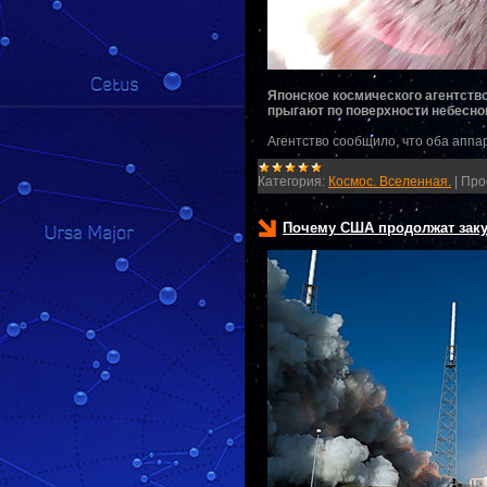
Японское космического агентств
прыгают по поверхности небесног
Агентство сообщило, что оба аппа
Категория:
Космос. Вселенная.
|
Про
Почему США продолжат заку