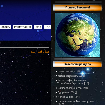
Привет, Земляне!
Новости
|
Регистрация
|
Вход
|
RSS
«
1
2
3
4
5
6
»
Категории раздела
[62]
Новости сайта.
[136]
Космос. Вселенная.
Катастрофы. Аномалии.
[45]
Стихийные бедствия.
[59]
Самосовершенство.
[228]
Здоровье.
[84]
Непознанное.
Наша планета. Мир вокруг нас.
[240]