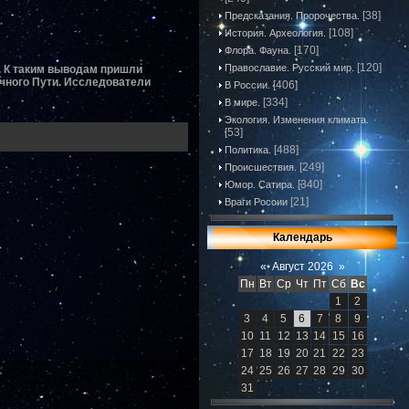
[38]
Предсказания. Пророчества.
[108]
История. Археология.
[170]
Флора. Фауна.
[120]
Православие. Русский мир.
. К таким выводам пришли
ечного Пути. Исследователи
[406]
В России.
[334]
В мире.
Экология. Изменения климата.
[53]
[488]
Политика.
[249]
Происшествия.
[340]
Юмор. Сатира.
[21]
Враги России
Календарь
«
Август 2026
»
Пн
Вт
Ср
Чт
Пт
Сб
Вс
1
2
3
4
5
6
7
8
9
10
11
12
13
14
15
16
17
18
19
20
21
22
23
24
25
26
27
28
29
30
31