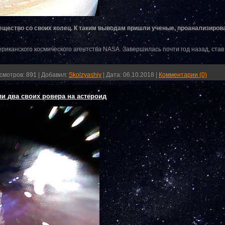
щество со своих колец. К таким выводам пришли ученые, проанализировав
ериканского космического агентства NASA. Завершилась почти год назад, ста
смотров:
891
|
Добавил:
Skolzyashiy
|
Дата:
06.10.2018
|
Комментарии (0)
 два своих ровера на астероид