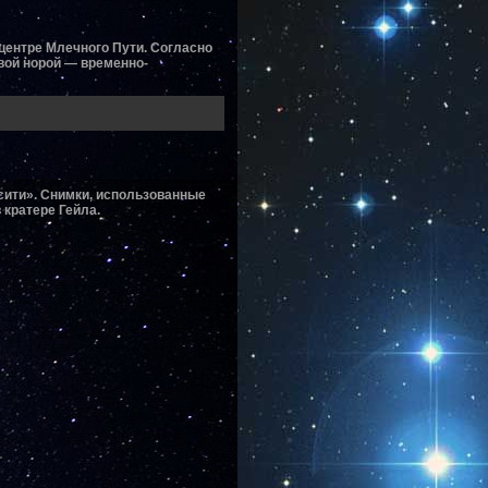
центре Млечного Пути. Согласно
вой норой — временно-
сити». Снимки, использованные
 кратере Гейла.