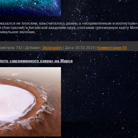
казался не плоским, как считалось ранее, а «искривлённым и изогнутым»
и (Австралия) и Китайской академии наук, составив трёхмерную карту Мл
уникальное явление.
смотров:
742
|
Добавил:
Skolzyashiy
|
Дата:
05.02.2019
|
Комментарии (0)
фото «заснеженного озера» на Марсе