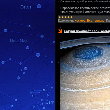
Снимок кратера Королёв, сделанный з
Европейское космическое агентс
практически всё дно кратера Кор
Категория:
Космос. Вселенная.
|
Пр
Сатурн пожирает свои кольц