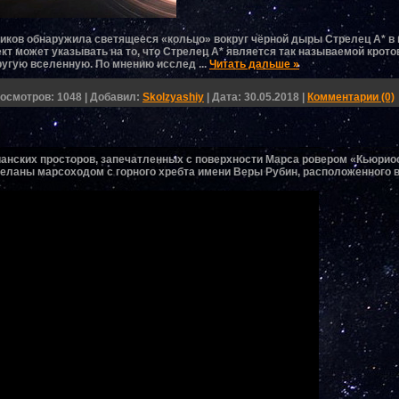
ков обнаружила светящееся «кольцо» вокруг чёрной дыры Стрелец А* в 
т может указывать на то, что Стрелец А* является так называемой крото
ругую вселенную. По мнению исслед
...
Читать дальше »
осмотров:
1048
|
Добавил:
Skolzyashiy
|
Дата:
30.05.2018
|
Комментарии (0)
нских просторов, запечатленных с поверхности Марса ровером «Кьюрио
еланы марсоходом с горного хребта имени Веры Рубин, расположенного в