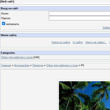
[
Мой сайт
]
Вход на сайт
Логин:
Пароль:
запомнить
Забыл
Меню сайта
Новости сайта
О сайте
Никто не забыт...
Categories
Обои для рабочего стола
[246]
Главная
»
Фотоальбом
»
Природа
»
Обои для рабочего стола
»
P9