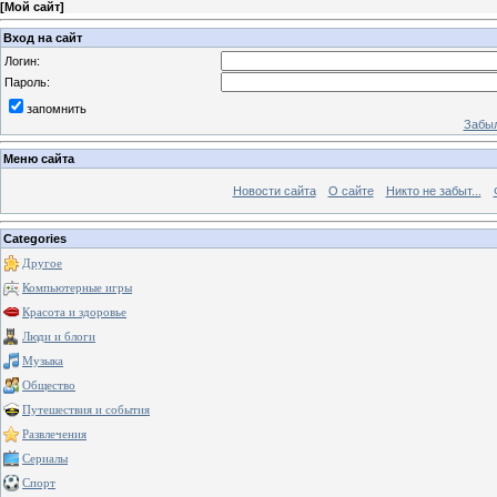
[
Мой сайт
]
Вход на сайт
Логин:
Пароль:
запомнить
Забыл
Меню сайта
Новости сайта
О сайте
Никто не забыт...
Categories
Другое
Компьютерные игры
Красота и здоровье
Люди и блоги
Музыка
Общество
Путешествия и события
Развлечения
Сериалы
Спорт