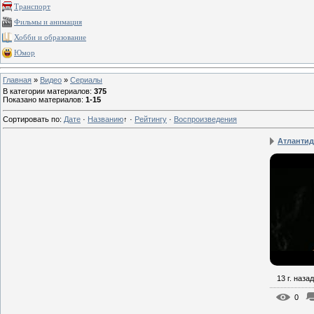
Транспорт
Фильмы и анимация
Хобби и образование
Юмор
Главная
»
Видео
»
Сериалы
В категории материалов
:
375
Показано материалов
:
1-15
Сортировать по
:
Дате
·
Названию
↑
·
Рейтингу
·
Воспроизведения
Атлантид
13 г. назад
0