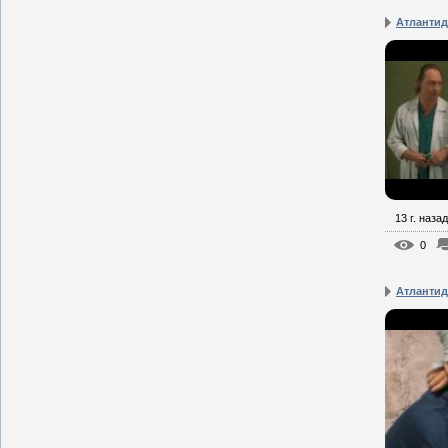
Атлантид
13 г. назад
0
Атлантид