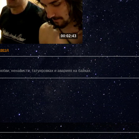
00:02:43
звезд
любви, ненависти, татуировках и авариях на байках.