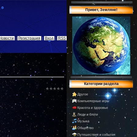
Привет, Земляне!
Новости
|
Регистрация
|
Вход
|
RSS
Категории раздела
Другое
Компьютерные игры
Красота и здоровье
Люди и блоги
Музыка
Общество
Путешествия и события