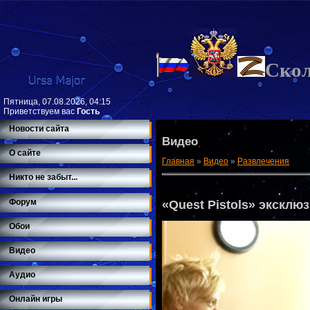
Ско
Пятница, 07.08.2026, 04:15
Приветствуем вас
Гость
Новости сайта
Видео
О сайте
Главная
»
Видео
»
Развлечения
Никто не забыт...
Форум
«Quest Pistols» эксклюз
Обои
Видео
Аудио
Онлайн игры