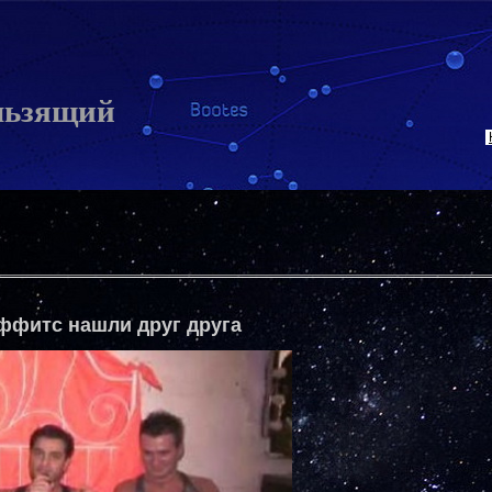
льзящий
ффитс нашли друг друга