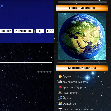
Привет, Земляне!
Новости
|
Регистрация
|
Вход
|
RSS
Категории раздела
Другое
Компьютерные игры
Красота и здоровье
Люди и блоги
Музыка
Общество
Путешествия и события