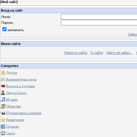
[
Мой сайт
]
Вход на сайт
Логин:
Пароль:
запомнить
Забыл
Меню сайта
Новости сайта
О сайте
Никто не забыт...
Categories
Другое
Компьютерные игры
Красота и здоровье
Люди и блоги
Музыка
Общество
Путешествия и события
Развлечения
Сериалы
Спорт