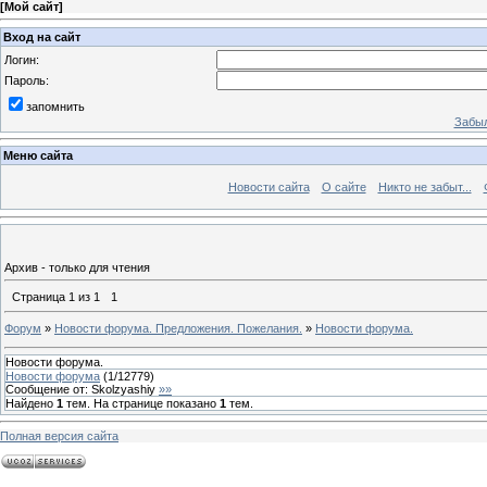
[
Мой сайт
]
Вход на сайт
Логин:
Пароль:
запомнить
Забыл
Меню сайта
Новости сайта
О сайте
Никто не забыт...
Архив - только для чтения
Страница
1
из
1
1
Форум
»
Новости форума. Предложения. Пожелания.
»
Новости форума.
Новости форума.
Новости форума
(
1
/
12779
)
Сообщение от:
Skolzyashiy
»»
Найдено
1
тем. На странице показано
1
тем.
Полная версия сайта