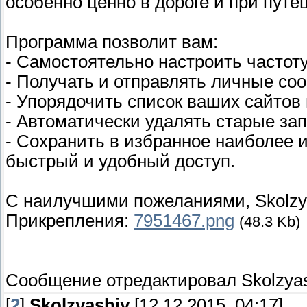
особенно ценно в дороге и при путе
Программа позволит вам:
- Самостоятельно настроить частот
- Получать и отправлять личные со
- Упорядочить список ваших сайтов
- Автоматически удалять старые за
- Сохранить в избранное наиболее 
быстрый и удобный доступ.
C наилучшими пожеланиями, Skolzya
Прикрепления:
7951467.png
(48.3 Kb)
Сообщение отредактировал
Skolzya
[
2
]
Skolzyashiy
[12.12.2015, 04:17]