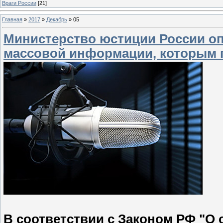
Враги России
[21]
Главная
»
2017
»
Декабрь
»
05
Министерство юстиции России о
массовой информации, которым п
В соответствии с Законом РФ "О