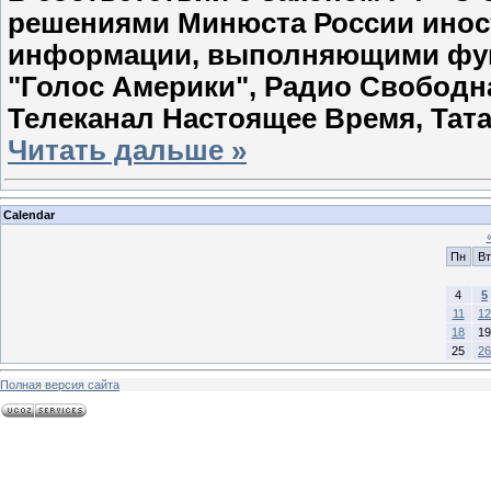
решениями Минюста России инос
информации, выполняющими функ
"Голос Америки", Радио Свободн
Телеканал Настоящее Время, Тат
Читать дальше »
Calendar
Пн
Вт
4
5
11
12
18
19
25
26
Полная версия сайта