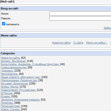
[
Мой сайт
]
Вход на сайт
Логин:
Пароль:
запомнить
Забыл
Меню сайта
Новости сайта
О сайте
Никто не забыт...
Categories
Новости сайта.
[62]
Космос. Вселенная.
[136]
Катастрофы. Аномалии. Стихийные бедствия.
[45]
Самосовершенство.
[59]
Здоровье.
[228]
Непознанное.
[84]
Наша планета. Мир вокруг нас.
[240]
Предсказания. Пророчества.
[38]
История. Археология.
[108]
Флора. Фауна.
[170]
Православие. Русский мир.
[120]
В России.
[406]
В мире.
[335]
Экология. Изменения климата.
[53]
Политика.
[488]
Происшествия.
[249]
Юмор. Сатира.
[340]