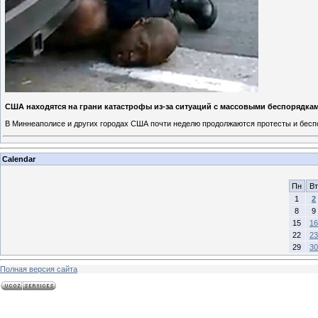
США находятся на грани катастрофы из-за ситуаций с массовыми беспорядка
В Миннеаполисе и других городах США почти неделю продолжаются протесты и бесп
Calendar
Пн
Вт
1
2
8
9
15
16
22
23
29
30
Полная версия сайта