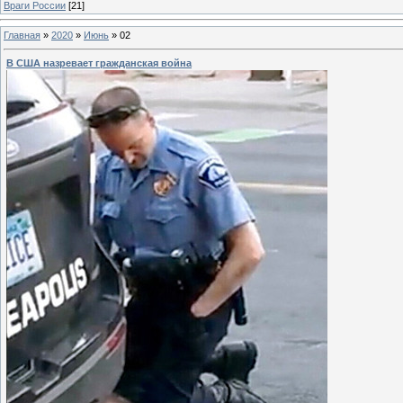
Враги России
[21]
Главная
»
2020
»
Июнь
»
02
В США назревает гражданская война