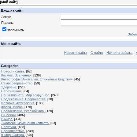
[
Мой сайт
]
Вход на сайт
Логин:
Пароль:
запомнить
Забыл
Меню сайта
Новости сайта
О сайте
Никто не забыт...
Categories
Новости сайта.
[62]
Космос. Вселенная.
[136]
Катастрофы. Аномалии. Стихийные бедствия.
[45]
Самосовершенство.
[59]
Здоровье.
[228]
Непознанное.
[84]
Наша планета. Мир вокруг нас.
[240]
Предсказания. Пророчества.
[38]
История. Археология.
[108]
Флора. Фауна.
[170]
Православие. Русский мир.
[120]
В России.
[406]
В мире.
[334]
Экология. Изменения климата.
[53]
Политика.
[488]
Происшествия.
[249]
Юмор. Сатира.
[340]