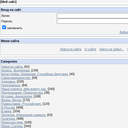
[
Мой сайт
]
Вход на сайт
Логин:
Пароль:
запомнить
Забыл
Меню сайта
Новости сайта
О сайте
Никто не забыт...
Categories
Новости сайта.
[62]
Космос. Вселенная.
[136]
Катастрофы. Аномалии. Стихийные бедствия.
[45]
Самосовершенство.
[59]
Здоровье.
[228]
Непознанное.
[84]
Наша планета. Мир вокруг нас.
[240]
Предсказания. Пророчества.
[38]
История. Археология.
[108]
Флора. Фауна.
[170]
Православие. Русский мир.
[120]
В России.
[406]
В мире.
[334]
Экология. Изменения климата.
[53]
Политика.
[488]
Происшествия.
[249]
Юмор. Сатира.
[340]