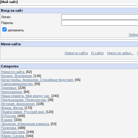
[
Мой сайт
]
Вход на сайт
Логин:
Пароль:
запомнить
Забыл
Меню сайта
Новости сайта
О сайте
Никто не забыт...
Categories
Новости сайта.
[62]
Космос. Вселенная.
[136]
Катастрофы. Аномалии. Стихийные бедствия.
[45]
Самосовершенство.
[59]
Здоровье.
[228]
Непознанное.
[84]
Наша планета. Мир вокруг нас.
[240]
Предсказания. Пророчества.
[38]
История. Археология.
[108]
Флора. Фауна.
[170]
Православие. Русский мир.
[120]
В России.
[406]
В мире.
[334]
Экология. Изменения климата.
[53]
Политика.
[488]
Происшествия.
[249]
Юмор. Сатира.
[340]