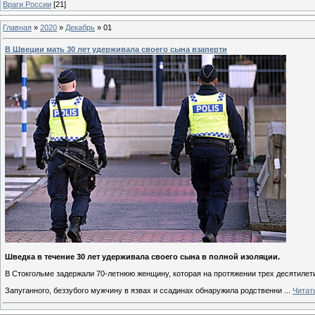
Враги России
[21]
Главная
»
2020
»
Декабрь
»
01
В Швеции мать 30 лет удерживала своего сына взаперти
Шведка в течение 30 лет удерживала своего сына в полной изоляции.
В Стокгольме задержали 70-летнюю женщину, которая на протяжении трех десятилети
Запуганного, беззубого мужчину в язвах и ссадинах обнаружила родственни
...
Читат