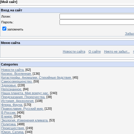
[
Мой сайт
]
Вход на сайт
Логин:
Пароль:
запомнить
Забыл
Меню сайта
Новости сайта
О сайте
Никто не забыт...
Categories
Новости сайта.
[62]
Космос. Вселенная.
[136]
Катастрофы. Аномалии. Стихийные бедствия.
[45]
Самосовершенство.
[59]
Здоровье.
[228]
Непознанное.
[84]
Наша планета. Мир вокруг нас.
[240]
Предсказания. Пророчества.
[38]
История. Археология.
[108]
Флора. Фауна.
[170]
Православие. Русский мир.
[120]
В России.
[406]
В мире.
[334]
Экология. Изменения климата.
[53]
Политика.
[488]
Происшествия.
[249]
Юмор. Сатира.
[340]