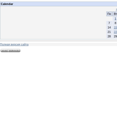
Calendar
Пн
Вт
1
7
8
14
15
21
22
28
29
Полная версия сайта