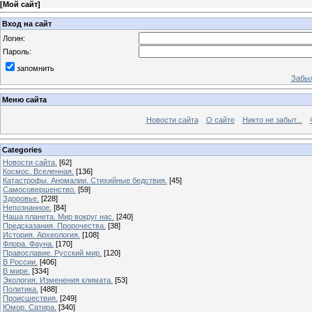
[
Мой сайт
]
Вход на сайт
Логин:
Пароль:
запомнить
Забыл
Меню сайта
Новости сайта
О сайте
Никто не забыт...
Categories
Новости сайта.
[62]
Космос. Вселенная.
[136]
Катастрофы. Аномалии. Стихийные бедствия.
[45]
Самосовершенство.
[59]
Здоровье.
[228]
Непознанное.
[84]
Наша планета. Мир вокруг нас.
[240]
Предсказания. Пророчества.
[38]
История. Археология.
[108]
Флора. Фауна.
[170]
Православие. Русский мир.
[120]
В России.
[406]
В мире.
[334]
Экология. Изменения климата.
[53]
Политика.
[488]
Происшествия.
[249]
Юмор. Сатира.
[340]