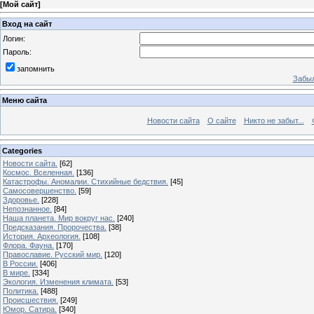
[
Мой сайт
]
Вход на сайт
Логин:
Пароль:
запомнить
Забыл
Меню сайта
Новости сайта
О сайте
Никто не забыт...
Categories
Новости сайта.
[62]
Космос. Вселенная.
[136]
Катастрофы. Аномалии. Стихийные бедствия.
[45]
Самосовершенство.
[59]
Здоровье.
[228]
Непознанное.
[84]
Наша планета. Мир вокруг нас.
[240]
Предсказания. Пророчества.
[38]
История. Археология.
[108]
Флора. Фауна.
[170]
Православие. Русский мир.
[120]
В России.
[406]
В мире.
[334]
Экология. Изменения климата.
[53]
Политика.
[488]
Происшествия.
[249]
Юмор. Сатира.
[340]