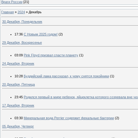
Враги России
[21]
Главная
»
2024
»
Декабрь
30 Декабря, Понедельник
17:36
С Новым 2025 годом!
(2)
29 Декабря, Воскресенье
03:09
Pink Floyd призвал спасти планету
(1)
24 Декабря, Вторник
10:28
Буддийский лама рассказал, к чему снятся покойники
(1)
20 Декабря, Пятница
23:45
Родился первый в мире ребенок, яйцеклетка которого созревала вне че
17 Декабря, Вторник
03:30
Минеральная вода Perrier содержит фекальные бактерии
(2)
05 Декабря, Четверг