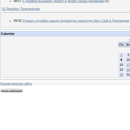
08:57
Е-добавка вызывает диабет и делает кишки дырявыми
(1)
02 Декабря, Понедельник
09:32
Ученые случайно нашли подземную секретную базу США в Гренландии
Calendar
Пн
Вт
2
3
9
10
16
17
23
24
30
31
Полная версия сайта