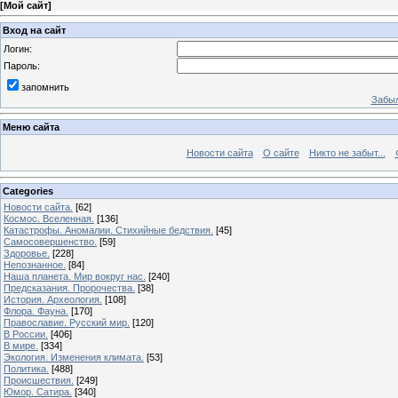
[
Мой сайт
]
Вход на сайт
Логин:
Пароль:
запомнить
Забыл
Меню сайта
Новости сайта
О сайте
Никто не забыт...
Categories
Новости сайта.
[62]
Космос. Вселенная.
[136]
Катастрофы. Аномалии. Стихийные бедствия.
[45]
Самосовершенство.
[59]
Здоровье.
[228]
Непознанное.
[84]
Наша планета. Мир вокруг нас.
[240]
Предсказания. Пророчества.
[38]
История. Археология.
[108]
Флора. Фауна.
[170]
Православие. Русский мир.
[120]
В России.
[406]
В мире.
[334]
Экология. Изменения климата.
[53]
Политика.
[488]
Происшествия.
[249]
Юмор. Сатира.
[340]