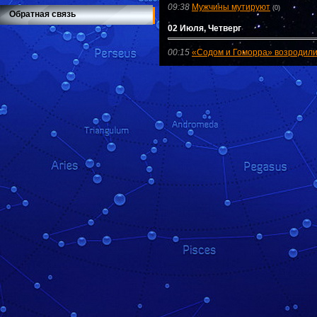
09:38
Мужчины мутируют
(0)
Обратная связь
02 Июля, Четверг
00:15
«Содом и Гоморра» возродили