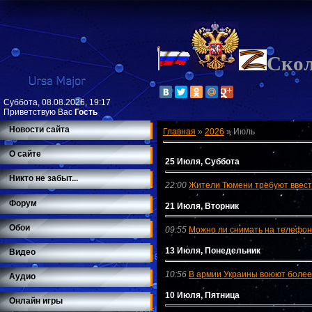
Ско
Суббота, 08.08.2026, 19:17
Приветствую Вас
Гость
Новости сайта
Главная
»
2026
»
Июль
О сайте
25 Июля, Суббота
Никто не забыт...
22:00
Жители Тюмени требуют ввест
Форум
21 Июля, Вторник
Обои
09:55
Можно ли снимать на телефон
13 Июля, Понедельник
Видео
10:56
В армии Украины воюют более
Аудио
10 Июля, Пятница
Онлайн игры