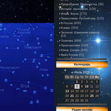
[38]
Предсказания. Пророчества.
[108]
История. Археология.
[170]
Флора. Фауна.
[120]
Православие. Русский мир.
[406]
В России.
[334]
В мире.
Экология. Изменения климата.
[53]
[488]
Политика.
[249]
Происшествия.
[340]
Юмор. Сатира.
[21]
Враги России
Календарь
«
Июль 2026
»
Пн
Вт
Ср
Чт
Пт
Сб
Вс
1
2
3
4
5
6
7
8
9
10
11
12
13
14
15
16
17
18
19
20
21
22
23
24
25
26
27
28
29
30
31
Радио онлайн