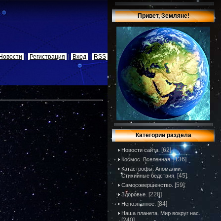
Привет, Земляне!
Новости
|
Регистрация
|
Вход
|
RSS
Категории раздела
[62]
Новости сайта.
[136]
Космос. Вселенная.
Катастрофы. Аномалии.
[45]
Стихийные бедствия.
[59]
Самосовершенство.
[228]
Здоровье.
[84]
Непознанное.
Наша планета. Мир вокруг нас.
[240]