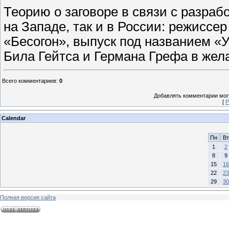
Теорию о заговоре в связи с разраб
на Западе, так и в России: режиссе
«Бесогон», выпуск под названием «У
Била Гейтса и Германа Грефа в жел
Всего комментариев
:
0
Добавлять комментарии могу
[
Р
Calendar
Пн
Вт
1
2
8
9
15
16
22
23
29
30
Полная версия сайта