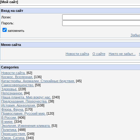
[
Мой сайт
]
Вход на сайт
Логин:
Пароль:
запомнить
Забыл
Меню сайта
Новости сайта
О сайте
Никто не забыт...
Categories
Новости сайта.
[62]
Космос. Вселенная.
[136]
Катастрофы. Аномалии. Стихийные бедствия.
[45]
Самосовершенство.
[59]
Здоровье.
[228]
Непознанное.
[84]
Наша планета. Мир вокруг нас.
[240]
Предсказания. Пророчества.
[38]
История. Археология.
[108]
Флора. Фауна.
[170]
Православие. Русский мир.
[120]
В России.
[406]
В мире.
[334]
Экология. Изменения климата.
[53]
Политика.
[488]
Происшествия.
[249]
Юмор. Сатира.
[340]